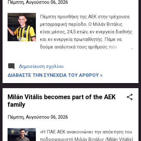
Πέμπτη, Αυγούστου 06, 2026
Πέμπτη προσθήκη της ΑΕΚ στην τρέχουσα
μεταγραφική περίοδο. Ο Μιλάν Βιτάλις
είναι μέσος, 24,5 ετών, εν ενεργεία διεθνής
και εν ενεργεία πρωταθλητής. Πάμε να
δούμε αναλυτικά τους αριθμούς που
κατέγραψε και την στατιστική του
παρουσία την περασμένη (πρωταθληματική)
Δημοσίευση σχολίου
αγωνιστική περίοδο στην κορυφαία
ΔΙΑΒΆΣΤΕ ΤΗΝ ΣΥΝΈΧΕΙΑ ΤΟΥ ΆΡΘΡΟΥ »
κατηγορία της Ουγγαρίας... Γενικά ☛
Εμφανίσεις : 31 ☛ Αρχική ενδεκάδα : 31 ☛
Λεπτά ανά παιχνίδι : 89 ☛ Σύνολο
Milán Vitális becomes part of the AEK
αγωνιστικού χρόνου σε λεπτά : 2.748'
family
Επίθεση ☛ Γκολ : 9 ☛ Γκολ που
επιτεύχθηκαν εντός περιοχής : 7/14 ☛
Πέμπτη, Αυγούστου 06, 2026
Γκολ που επιτεύχθηκαν εκτός περιοχής :
2/48 ☛ Γκολ με το αριστερό : 1 ☛ Γκολ με
«Η ΠΑΕ ΑΕΚ ανακοινώνει την απόκτηση του
το δεξί : 8 ☛ Τελικές προσπάθειες : 62
ποδοσφαιριστή Μιλάν Βιτάλις (Milán Vitális)