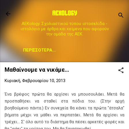
Μετάβαση στο κύριο περιεχόμενο
AEKOLOGY
AEKology. Σχολιαστικού τύπου ιστοσελίδα -
ιστολόγιο με άρθρα και κείμενα που αφορούν
την ομάδα της ΑΕΚ.
ΠΕΡΙΣΣΌΤΕΡΑ…
Μαθαίνουμε να νικάμε...
Κυριακή, Φεβρουαρίου 10, 2013
Ένα βρέφος πρώτα θα αρχίσει να μπουσουλάει. Μετά θα
προσπαθήσει να σταθεί στα πόδια του. (Στην αρχή
βοηθούμενο πάντα.) Εν συνεχεία θα κάνει τα πρώτα "άτσαλα"
βήματα μέχρι να μάθει να περπατάει. Μετά θα αρχίσει να
τρέχει... Σ' όλο αυτό το διάστημα θα πέσει αρκετές φορές και
θα "φάει" τα μούτρα του. Μα θα ξανασηκωθεί...