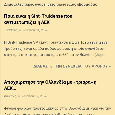
Δημοφιλέστερες αναρτήσεις τελευταίας εβδομάδας
Ποια είναι η Sint-Truidense που
αντιμετωπίζει η ΑΕΚ
Σάββατο, Αυγούστου 01, 2026
Η Sint-Truidense VV (Σιντ Τρέιντενσε ή Σιντ Τρέιντεν ή Σεντ
Τρούιντεν) είναι ομάδα ποδοσφαίρου, η οποία αγωνίζεται
στην πρώτη κατηγορία του πρωταθλήματος Βελγίου (Jupiler
Pro League) . Προέρχεται από την πόλη Σιντ Τρέιντεν στην
ΔΙΑΒΆΣΤΕ ΤΗΝ ΣΥΝΈΧΕΙΑ ΤΟΥ ΆΡΘΡΟΥ »
επαρχία της Λιμβουργίας του Βελγίου, ιδρύθηκε το 1924 από
την ένωση δύο τοπικών συλλόγων της πόλης και τα χρώματά
της είναι το κίτρινο και το μπλε. Έχει κατακτήσει ένα League
Αποχαιρέτησε την Ολλανδία με «τριάρα» η
Cup Βελγίου (1998-1999) και τέσσερα πρωταθλήμα Β' Εθνικής
ΑΕΚ...
(1986-1987, 1993-1994, 2008-2009, 2014-2015), ενώ έφθασε
Κυριακή, Αυγούστου 02, 2026
δύο φορές (1970-1971, 2002-2003) στον τελικό του
κυπέλλου Βελγίου χωρίς να καταφέρει να το κατακτήσει. Την
Φινάλε φιλικών προετοιμασίας στην Ολλανδία με νίκη για την
περασμένη αγωνιστική περίοδο (2025-2026) έδωσε 42
ΑΕΚ , η οποία επικράτησε με 3-0 της Σεντ Τρούιντεν.