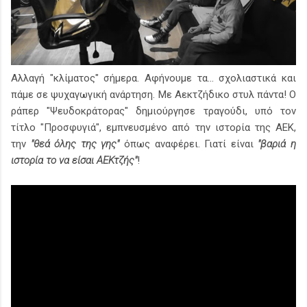
Αλλαγή "κλίματος" σήμερα. Αφήνουμε τα... σχολιαστικά και
πάμε σε ψυχαγωγική ανάρτηση. Με Αεκτζήδικο στυλ πάντα! Ο
ράπερ "Ψευδοκράτορας" δημιούργησε τραγούδι, υπό τον
τίτλο "Προσφυγιά", εμπνευσμένο από την ιστορία της ΑΕΚ,
την
"θεά όλης της γης"
όπως αναφέρει. Γιατί είναι
"βαριά η
ιστορία το να είσαι ΑΕΚτζής"
!