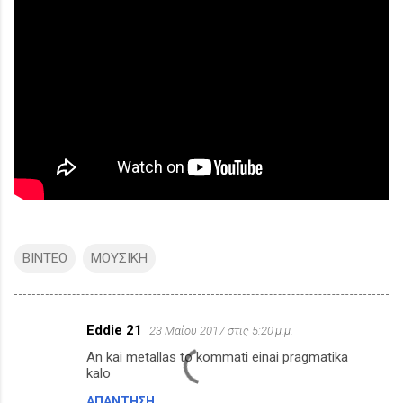
ΒΙΝΤΕΟ
ΜΟΥΣΙΚΗ
Eddie 21
23 Μαΐου 2017 στις 5:20 μ.μ.
Σ
An kai metallas to kommati einai pragmatika
χ
kalo
ό
ΑΠΆΝΤΗΣΗ