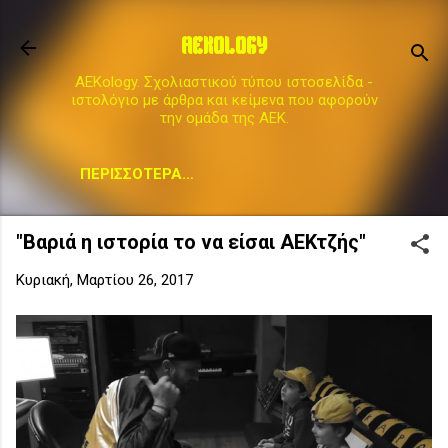
Μετάβαση στο κύριο περιεχόμενο
AEKOLOGY
AEKology. Σχολιαστικού τύπου ιστοσελίδα -
ιστολόγιο με άρθρα και κείμενα που αφορούν
την ομάδα της ΑΕΚ.
ΠΕΡΙΣΣΌΤΕΡΑ…
"Βαριά η ιστορία το να είσαι ΑΕΚτζής"
Κυριακή, Μαρτίου 26, 2017