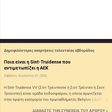
Δημοφιλέστερες αναρτήσεις τελευταίας εβδομάδας
Ποια είναι η Sint-Truidense που
αντιμετωπίζει η ΑΕΚ
Σάββατο, Αυγούστου 01, 2026
Η Sint-Truidense VV (Σιντ Τρέιντενσε ή Σιντ Τρέιντεν ή Σεντ
Τρούιντεν) είναι ομάδα ποδοσφαίρου, η οποία αγωνίζεται
στην πρώτη κατηγορία του πρωταθλήματος Βελγίου (Jupiler
Pro League) . Προέρχεται από την πόλη Σιντ Τρέιντεν στην
ΔΙΑΒΆΣΤΕ ΤΗΝ ΣΥΝΈΧΕΙΑ ΤΟΥ ΆΡΘΡΟΥ »
επαρχία της Λιμβουργίας του Βελγίου, ιδρύθηκε το 1924 από