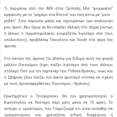
Τι περιμένω από την ΑΕΚ στην Τρίπολη; Μία "ψυχωμένη"
εμφάνιση, με το "μαχαίρι στα δόντια" και νίκη έστω με "μισό -
μηδέν". Στην παρούσα φάση και τηρουμένων των αναλογιών
μου αρκεί. Δεν ξέρω αν θα υπάρξει αλλαγή στο τέρμα (ούτως
ή άλλως ο τερματοφύλακας κουράζεται λιγότερο από τους
υπόλοιπους), προβλέπω Παουλίνιο και Χουλτ στα άκρα της
άμυνας.
Στο κέντρο της άμυνας (το βλέπω για δίδυμο αυτή την φορά)
μάλλον Οικονόμου (έχει παίξει λιγότερο από τους άλλους
στόπερ). Όσο για τον παρτενέρ του; Πιθανά Βράνιες, ίσως και
ο Σβάρνας (που παίζει πιο άνετα αριστερό στόπερ σε σχέση
με τους προαναφερθέντες Οικονόμου - Βράνιες).
Ερωτηματικό ο Τσινγκρίνσκι. Θα τον χρησιμοποιήσει ο
Κωστένγλου σε δεύτερο σερί ματς μέσα σε 73 ώρες; Το
αντέχει ο οργανισμός του; Γνωρίζουμε ότι είναι ευπαθής σε
τραυματισμούς και χρειάζεται ειδική διαχείριση η