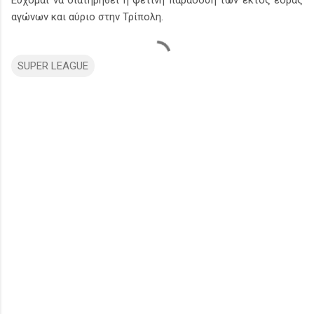
αγώνων και αύριο στην Τρίπολη.
SUPER LEAGUE
Σ
χ
ό
λ
ι
α