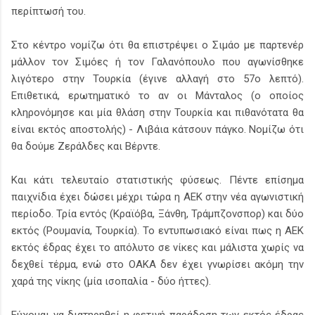
περίπτωσή του.
Στο κέντρο νομίζω ότι θα επιστρέψει ο Σιμάο με παρτενέρ
μάλλον τον Σιμόες ή τον Γαλανόπουλο που αγωνίσθηκε
λιγότερο στην Τουρκία (έγινε αλλαγή στο 57ο λεπτό).
Επιθετικά, ερωτηματικό το αν οι Μάνταλος (ο οποίος
κληρονόμησε και μία θλάση στην Τουρκία και πιθανότατα θα
είναι εκτός αποστολής) - Λιβάια κάτσουν πάγκο. Νομίζω ότι
θα δούμε Ζεράλδες και Βέρντε.
Και κάτι τελευταίο στατιστικής φύσεως. Πέντε επίσημα
παιχνίδια έχει δώσει μέχρι τώρα η ΑΕΚ στην νέα αγωνιστική
περίοδο. Τρία εντός (Κραϊόβα, Ξάνθη, Τράμπζονσπορ) και δύο
εκτός (Ρουμανία, Τουρκία). Το εντυπωσιακό είναι πως η ΑΕΚ
εκτός έδρας έχει το απόλυτο σε νίκες και μάλιστα χωρίς να
δεχθεί τέρμα, ενώ στο ΟΑΚΑ δεν έχει γνωρίσει ακόμη την
χαρά της νίκης (μία ισοπαλία - δύο ήττες).
Εύχομαι να διατηρηθεί η φετινή παράδοση των εκτός έδρας