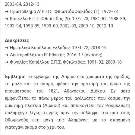
2003-04, 2012-13
➜ Πρωτάθλημα Α' Ε.Π.Σ. Φθιωτιδοφωκίδας (1): 1972-73
➜ Κύπελλο Ε.Π.Σ. Φθιώτιδας (9): 1972-73, 1981-82, 1988-89,
1993-94, 1998-99, 1999-00, 2002-03, 2009-10, 2012-13
Διακρίσεις
➜ Ημιτελικά Κυπέλλου Ελλάδας: 1971-72, 2018-19
➜ Δευτεραθλήτρια Β΄ Εθνικής: 2016-17 (άνοδος)
➜ Φιναλίστ Κυπέλλου Ε.Π.Σ. Φθιώτιδας: 1991-92, 2009-10
Έμβλημα
: Το έμβλημα της Λαμίας στα χρώματα της ομάδας,
το μπλε και το άσπρο, φέρει την προτομή του ήρωα της
επανάστασης του 1821, Αθανάσιου Διάκου. Σε αυτό
εμφανίζεται το πάνω μέρος του αγάλματος που κοσμεί την
ομώνυμη πλατεία (Διάκου) και απεικονίζει τον Ρουμελιώτη
οπλαρχηγό λίγες στιγμές πριν την σύλληψη του από τους
Οθωμανούς στη μάχη της Αλαμάνας, με το σπασμένο
γιαταγάνι ακόμα στο χέρι του.