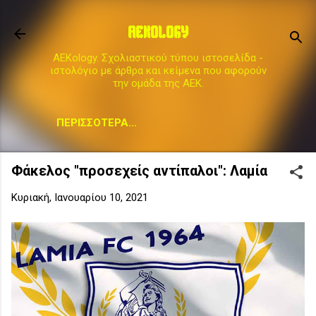
Μετάβαση στο κύριο περιεχόμενο
AEKOLOGY
AEKology. Σχολιαστικού τύπου ιστοσελίδα -
ιστολόγιο με άρθρα και κείμενα που αφορούν
την ομάδα της ΑΕΚ.
ΠΕΡΙΣΣΌΤΕΡΑ…
Φάκελος "προσεχείς αντίπαλοι": Λαμία
Κυριακή, Ιανουαρίου 10, 2021