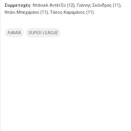
Συμμετοχές
: Ντάνιελ Αντέτζο (12), Γιάννης Σκόνδρας (11),
Ντάνι Μπεχαράνο (11), Τάσος Καραμάνος (11).
ΛΑΜΙΑ
SUPER LEAGUE
Σ
χ
ό
λ
ι
α