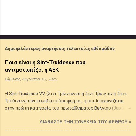
Δημοφιλέστερες αναρτήσεις τελευταίας εβδομάδας
Ποια είναι η Sint-Truidense που
αντιμετωπίζει η ΑΕΚ
Σάββατο, Αυγούστου 01, 2026
Η Sint-Truidense VV (Σιντ Τρέιντενσε ή Σιντ Τρέιντεν ή Σεντ
Τρούιντεν) είναι ομάδα ποδοσφαίρου, η οποία αγωνίζεται
στην πρώτη κατηγορία του πρωταθλήματος Βελγίου (Jupiler
Pro League) . Προέρχεται από την πόλη Σιντ Τρέιντεν στην
ΔΙΑΒΆΣΤΕ ΤΗΝ ΣΥΝΈΧΕΙΑ ΤΟΥ ΆΡΘΡΟΥ »
επαρχία της Λιμβουργίας του Βελγίου, ιδρύθηκε το 1924 από
την ένωση δύο τοπικών συλλόγων της πόλης και τα χρώματά