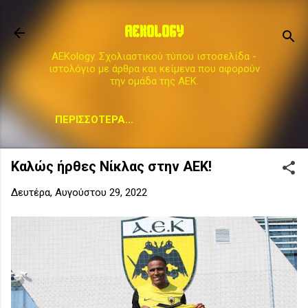
Μετάβαση στο κύριο περιεχόμενο
AEKOLOGY
AEKology. Σχολιαστικού τύπου ιστοσελίδα -
ιστολόγιο με άρθρα και κείμενα που αφορούν
την ομάδα της ΑΕΚ.
ΠΕΡΙΣΣΌΤΕΡΑ…
Καλώς ήρθες Νίκλας στην ΑΕΚ!
Δευτέρα, Αυγούστου 29, 2022