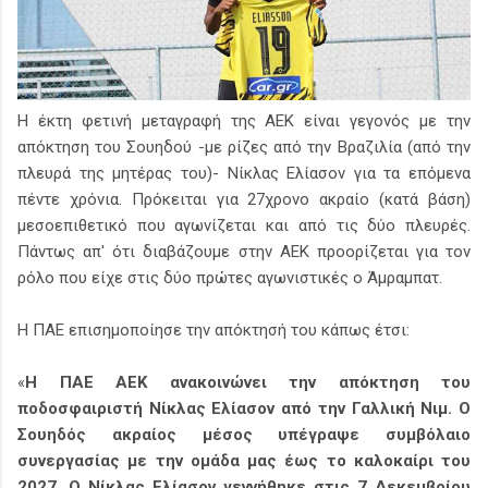
Η έκτη φετινή μεταγραφή της ΑΕΚ είναι γεγονός με την
απόκτηση του Σουηδού -με ρίζες από την Βραζιλία (από την
πλευρά της μητέρας του)- Νίκλας Ελίασον για τα επόμενα
πέντε χρόνια. Πρόκειται για 27χρονο ακραίο (κατά βάση)
μεσοεπιθετικό που αγωνίζεται και από τις δύο πλευρές.
Πάντως απ' ότι διαβάζουμε στην ΑΕΚ προορίζεται για τον
ρόλο που είχε στις δύο πρώτες αγωνιστικές ο Άμραμπατ.
Η ΠΑΕ επισημοποίησε την απόκτησή του κάπως έτσι:
«
Η ΠΑΕ ΑΕΚ ανακοινώνει την απόκτηση του
ποδοσφαιριστή Νίκλας Ελίασον από την Γαλλική Νιμ. Ο
Σουηδός ακραίος μέσος υπέγραψε συμβόλαιο
συνεργασίας με την ομάδα μας έως το καλοκαίρι του
2027. Ο Νίκλας Ελίασον γεννήθηκε στις 7 Δεκεμβρίου