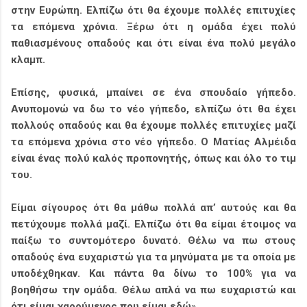
στην Ευρώπη. Ελπίζω ότι θα έχουμε πολλές επιτυχίες
τα επόμενα χρόνια. Ξέρω ότι η ομάδα έχει πολύ
παθιασμένους οπαδούς και ότι είναι ένα πολύ μεγάλο
κλαμπ.
Επίσης, φυσικά, μπαίνει σε ένα σπουδαίο γήπεδο.
Ανυπομονώ να δω το νέο γήπεδο, ελπίζω ότι θα έχει
πολλούς οπαδούς και θα έχουμε πολλές επιτυχίες μαζί
τα επόμενα χρόνια στο νέο γήπεδο. Ο Ματίας Αλμέιδα
είναι ένας πολύ καλός προπονητής, όπως και όλο το τιμ
του.
Είμαι σίγουρος ότι θα μάθω πολλά απ’ αυτούς και θα
πετύχουμε πολλά μαζί. Ελπίζω ότι θα είμαι έτοιμος να
παίξω το συντομότερο δυνατό. Θέλω να πω στους
οπαδούς ένα ευχαριστώ για τα μηνύματα με τα οποία με
υποδέχθηκαν. Και πάντα θα δίνω το 100% για να
βοηθήσω την ομάδα. Θέλω απλά να πω ευχαριστώ και
ότι είμαι χαρούμενος που είμαι εδώ
».