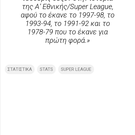
της Α’ Εθνικής/Super League,
αφού το έκανε το 1997-98, το
1993-94, το 1991-92 και το
1978-79 που το έκανε για
πρώτη φορά.»
ΣΤΑΤΙΣΤΙΚΑ
STATS
SUPER LEAGUE
Σ
χ
ό
λ
ι
α