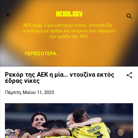
Μετάβαση στο κύριο περιεχόμενο
AEKOLOGY
AEKology. Σχολιαστικού τύπου ιστοσελίδα -
ιστολόγιο με άρθρα και κείμενα που αφορούν
την ομάδα της ΑΕΚ.
ΠΕΡΙΣΣΌΤΕΡΑ…
Ρεκόρ της ΑΕΚ η μία... ντουζίνα εκτός
έδρας νίκες
Πέμπτη, Μαΐου 11, 2023