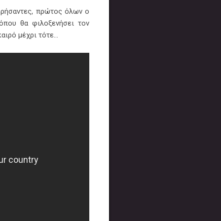
τερήσαντες, πρώτος όλων ο
 όπου θα φιλοξενήσει τον
ιρό μέχρι τότε...