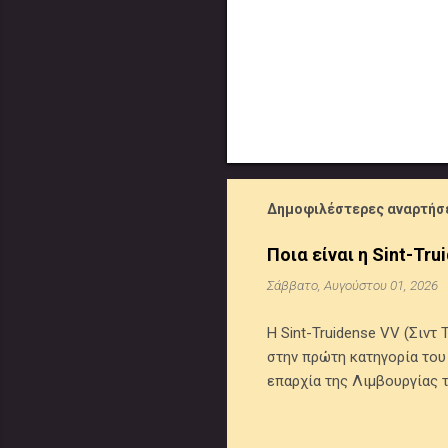
Δημοφιλέστερες αναρτήσε
Ποια είναι η Sint-Tr
Σάββατο, Αυγούστου 01, 2026
Η Sint-Truidense VV (Σιντ
στην πρώτη κατηγορία του 
επαρχία της Λιμβουργίας 
χρώματά της είναι το κίτρ
πρωταθλήμα Β' Εθνικής (19