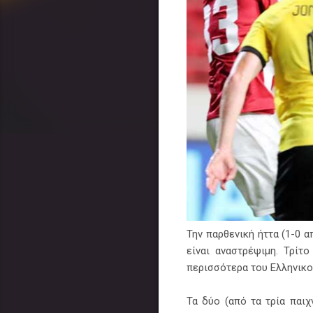
Την παρθενική ήττα (1-0 
είναι αναστρέψιμη. Τρίτ
περισσότερα του Ελληνικο
Τα δύο (από τα τρία παιχ