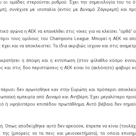
 οι ομάδες στερούνται ρυθμού. Έχει την σημειολογία του το ό
μπ), συνέχισε με ισοπαλία (εντός με Δυναμό Ζάγκρεμπ) και πρ
κό αγώνα η ΑΕΚ να επανέλθει στις νίκες για να κλείσει "ορθά" 
 πριν τους ομίλους του Champions League. Μπορεί η ΑΕΚ να απο
 έχει και να αποκλειστεί. Τα ίδια ακριβώς ίσχυαν και στις αναμετ
πικρατήσει η άποψη και η εντύπωση (στον φίλαθλο κόσμο εννο
ς και στις δύο περιπτώσεις η ΑΕΚ είναι το (ακλόνητο) φαβορί κ
ία πέρυσι δεν αγωνίσθηκε καν στην Ευρώπη και πρόπερσι αποκλε
ρωπαϊκή εμπειρία από Δυναμό και Αντβέρπ; Έχει μεγαλύτερο προ
κό ή υψηλοτέρου επιπέδου πρωτάθλημα; Αυτό βέβαια δεν σημαίνε
λή. Όπως αποδείχθηκε αυτό δεν αρκούσε, έπρεπε να είναι (τουλάχ
ά της (μπορείς να τα πεις και μειονεκτήματα), τα οποία επιση