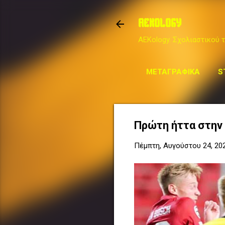
AEKOLOGY
AEKology. Σχολιαστικού τ
ΜΕΤΑΓΡΑΦΙΚΆ
S
Πρώτη ήττα στην 
Πέμπτη, Αυγούστου 24, 20