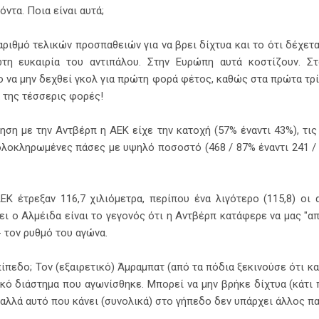
ντα. Ποια είναι αυτά;
αριθμό τελικών προσπαθειών για να βρει δίχτυα και το ότι δέχετ
τη ευκαιρία του αντιπάλου. Στην Ευρώπη αυτά κοστίζουν. Στ
το να μην δεχθεί γκολ για πρώτη φορά φέτος, καθώς στα πρώτα τρί
α της τέσσερις φορές!
ηση με την Αντβέρπ η ΑΕΚ είχε την κατοχή (57% έναντι 43%), τις
 ολοκληρωμένες πάσες με υψηλό ποσοστό (468 / 87% έναντι 241 /
Κ έτρεξαν 116,7 χιλιόμετρα, περίπου ένα λιγότερο (115,8) οι 
ι ο Αλμέιδα είναι το γεγονός ότι η Αντβέρπ κατάφερε να μας "α
 τον ρυθμό του αγώνα.
ίπεδο; Τον (εξαιρετικό) Άμραμπατ (από τα πόδια ξεκινούσε ότι κ
ικό διάστημα που αγωνίσθηκε. Μπορεί να μην βρήκε δίχτυα (κάτ
αλλά αυτό που κάνει (συνολικά) στο γήπεδο δεν υπάρχει άλλος πα