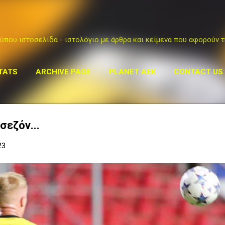
Μετάβαση στο κύριο περιεχόμενο
ύπου ιστοσελίδα - ιστολόγιο με άρθρα και κείμενα που αφορούν τ
TATS
ARCHIVE PAGE
PLANET AEK
CONTACT US
σεζόν...
23