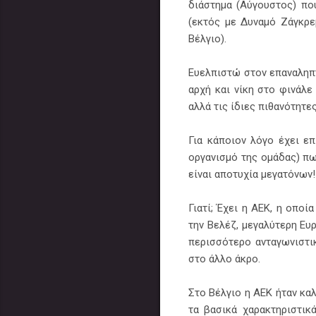
διάστημα (Αύγουστος) που
(εκτός με Δυναμό Ζάγκρε
Βέλγιο).
Ευελπιστώ στον επαναληπτι
αρχή και νίκη στο φινάλε
αλλά τις ίδιες πιθανότητες
Για κάποιον λόγο έχει ε
οργανισμό της ομάδας) πω
είναι αποτυχία μεγατόνων!
Γιατί; Έχει η ΑΕΚ, η οπο
την Βελέζ, μεγαλύτερη Ευ
περισσότερο ανταγωνιστι
στο άλλο άκρο.
Στο Βέλγιο η ΑΕΚ ήταν κα
τα βασικά χαρακτηριστικ