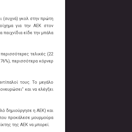
αι (συχνά) γκολ στην πρώτη
οίχημα για την ΑΕΚ στον
α παιχνίδια είδε την μπάλα
 περισσότερες τελικές (22
 76%), περισσότερα κόρνερ
αντίπαλοί τους. Το μεγάλο
πονευρώσει" και να ελέγξει
αλό δημιούργησε η ΑΕΚ) και
ι που προκάλεσε μουρμούρα
ίκτης της ΑΕΚ να μπορεί.