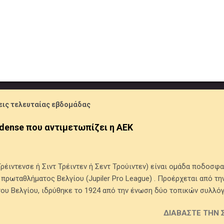
ις τελευταίας εβδομάδας
uidense που αντιμετωπίζει η ΑΕΚ
 Τρέιντενσε ή Σιντ Τρέιντεν ή Σεντ Τρούιντεν) είναι ομάδα ποδοσφ
πρωταθλήματος Βελγίου (Jupiler Pro League) . Προέρχεται από την
του Βελγίου, ιδρύθηκε το 1924 από την ένωση δύο τοπικών συλλόγ
ινο και το μπλε. Έχει κατακτήσει ένα League Cup Βελγίου (1998-19
ΔΙΑΒΆΣΤΕ ΤΗΝ 
86-1987, 1993-1994, 2008-2009, 2014-2015), ενώ έφθασε δύο φορέ