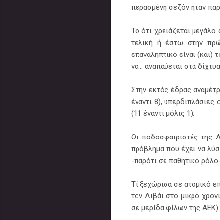
περασμένη σεζόν ήταν παρό
Το ότι χρειάζεται μεγάλο 
τελική ή έστω στην πρώ
επαναληπτικό είναι (και) 
να... αναπαύεται στα δίχτυ
Στην εκτός έδρας αναμέτρ
έναντι 8), υπερδιπλάσιες
(11 έναντι μόλις 1).
Οι ποδοσφαιριστές της ΑΕ
πρόβλημα που έχει να λύσε
-παρότι σε παθητικό ρόλο-
Τί ξεχώρισα σε ατομικό επ
τον Λιβάι στο μικρό χρον
σε μερίδα φίλων της ΑΕΚ) 