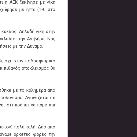
τι η ΑΕΚ ξεκίνησε με νίκη
οχώρησε με ήττα (1-0 στο
ο κύκλος. Δηλαδή νίκη στην
κλείσει την Αντβέρπ; Ναι,
ρήσεις με την Δυναμό.
ώ, όχι στον ποδοσφαιρικό
αι πιθανός αποκλεισμός θα
ίσθηκε με το καλημέρα από
ϋπολογισμό; Αγωνίζεται σε
ι ότι πρέπει να πάμε και
ιστον) πολύ καλή. Δύο από
μάναμε αρκετές φορές την