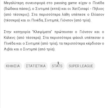
Μεγαλύτερη συνεισφορά στο passing game είχαν ο Πινέδα
(δώδεκα πάσες), ο Σιντιμπέ (επτά) και οι Χατζισαφί - Πήλιος
(από τέσσερις). Στα περισσότερα λάθη υπέπεσε ο Ελίασον
(τέσσερα) και οι Πινέδα, Σιντιμπέ, Γιόνσον (από τρία).
Στην κατηγορία "Κλεψίματα" πρώτευσαν ο Γιόνσον και ο
Κάλενς (από τέσσερα). Στα περισσότερα φάουλ υπέπεσαν ο
Πινέδα και ο Σιντιμπέ (από τρία), τα περισσότερα κέρδισαν ο
Λιβάι και ο Σιντιμπέ (από τρία).
ΚΗΦΙΣΙΑ
ΣΤΑΤΙΣΤΙΚΑ
STATS
SUPER LEAGUE
Σ
χ
ό
λ
ι