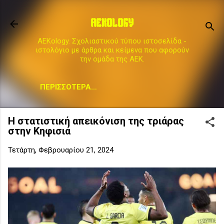
Μετάβαση στο κύριο περιεχόμενο
AEKOLOGY
AEKology. Σχολιαστικού τύπου ιστοσελίδα -
ιστολόγιο με άρθρα και κείμενα που αφορούν
την ομάδα της ΑΕΚ.
ΠΕΡΙΣΣΌΤΕΡΑ…
Η στατιστική απεικόνιση της τριάρας
στην Κηφισιά
Τετάρτη, Φεβρουαρίου 21, 2024