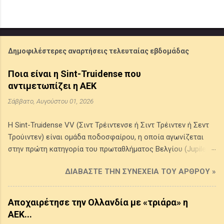
Δημοφιλέστερες αναρτήσεις τελευταίας εβδομάδας
Ποια είναι η Sint-Truidense που
αντιμετωπίζει η ΑΕΚ
Σάββατο, Αυγούστου 01, 2026
Η Sint-Truidense VV (Σιντ Τρέιντενσε ή Σιντ Τρέιντεν ή Σεντ
Τρούιντεν) είναι ομάδα ποδοσφαίρου, η οποία αγωνίζεται
στην πρώτη κατηγορία του πρωταθλήματος Βελγίου (Jupiler
Pro League) . Προέρχεται από την πόλη Σιντ Τρέιντεν στην
ΔΙΑΒΆΣΤΕ ΤΗΝ ΣΥΝΈΧΕΙΑ ΤΟΥ ΆΡΘΡΟΥ »
επαρχία της Λιμβουργίας του Βελγίου, ιδρύθηκε το 1924 από
την ένωση δύο τοπικών συλλόγων της πόλης και τα χρώματά
της είναι το κίτρινο και το μπλε. Έχει κατακτήσει ένα League
Αποχαιρέτησε την Ολλανδία με «τριάρα» η
Cup Βελγίου (1998-1999) και τέσσερα πρωταθλήμα Β' Εθνικής
ΑΕΚ...
(1986-1987, 1993-1994, 2008-2009, 2014-2015), ενώ έφθασε