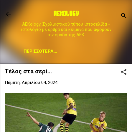
Μετάβαση στο κύριο περιεχόμενο
AEKOLOGY
AEKology. Σχολιαστικού τύπου ιστοσελίδα -
ιστολόγιο με άρθρα και κείμενα που αφορούν
την ομάδα της ΑΕΚ.
ΠΕΡΙΣΣΌΤΕΡΑ…
Τέλος στα σερί...
Πέμπτη, Απριλίου 04, 2024