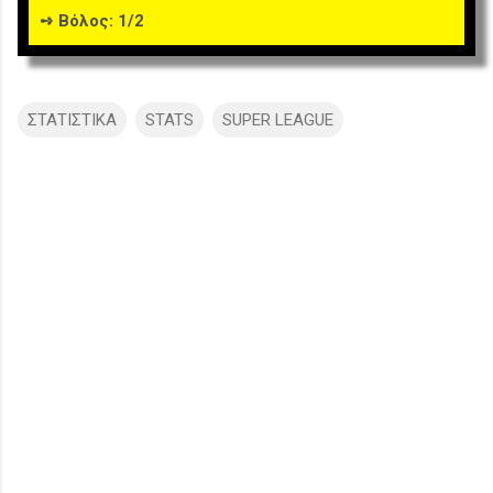
➺ Βόλος: 1/2
ΣΤΑΤΙΣΤΙΚΑ
STATS
SUPER LEAGUE
Σ
χ
ό
λ
ι
α