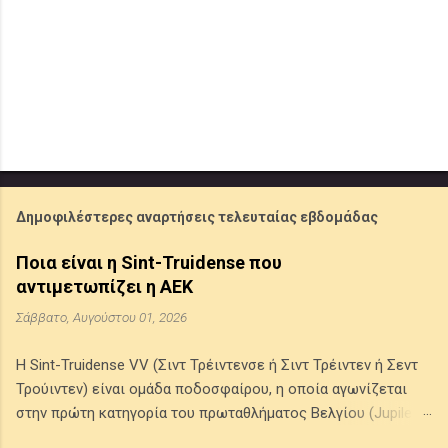
Δημοφιλέστερες αναρτήσεις τελευταίας εβδομάδας
Ποια είναι η Sint-Truidense που
αντιμετωπίζει η ΑΕΚ
Σάββατο, Αυγούστου 01, 2026
Η Sint-Truidense VV (Σιντ Τρέιντενσε ή Σιντ Τρέιντεν ή Σεντ
Τρούιντεν) είναι ομάδα ποδοσφαίρου, η οποία αγωνίζεται
στην πρώτη κατηγορία του πρωταθλήματος Βελγίου (Jupiler
Pro League) . Προέρχεται από την πόλη Σιντ Τρέιντεν στην