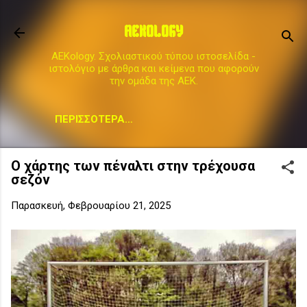
Μετάβαση στο κύριο περιεχόμενο
AEKOLOGY
AEKology. Σχολιαστικού τύπου ιστοσελίδα -
ιστολόγιο με άρθρα και κείμενα που αφορούν
την ομάδα της ΑΕΚ.
ΠΕΡΙΣΣΌΤΕΡΑ…
Ο χάρτης των πέναλτι στην τρέχουσα
σεζόν
Παρασκευή, Φεβρουαρίου 21, 2025