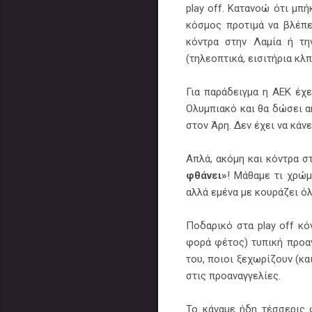
play off. Κατανοώ ότι μπ
κόσμος προτιμά να βλέπει
κόντρα στην Λαμία ή τη
(τηλεοπτικά, εισιτήρια κλπ
Για παράδειγμα η ΑΕΚ έχε
Ολυμπιακό και θα δώσει ακ
στον Άρη. Δεν έχει να κάν
Απλά, ακόμη και κόντρα σ
φθάνει»
! Μάθαμε τι χρώμα
αλλά εμένα με κουράζει όλ
Ποδαρικό στα play off κ
φορά φέτος) τυπική προαν
του, ποιοι ξεχωρίζουν (κα
στις προαναγγελίες.
Το κάναμε ήδη τέσσερις φ