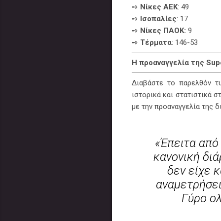
➺
Νίκες ΑΕΚ
: 49
➺
Ισοπαλίες
: 17
➺
Νίκες ΠΑΟΚ:
9
➺
Τέρματα
: 146-53
Η προαναγγελία της Sup
Διαβάστε το παρελθόν τ
ιστορικά και στατιστικά 
με την προαναγγελία της δ
«Έπειτα από 
κανονική διά
δεν είχε 
αναμετρήσεις
Γύρο ολ