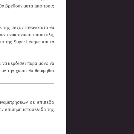
 θα βρεθούν μετά από τρεις
λε της σεζόν πιθανότατα θα
 δεν ανακοίνωσε αποστολή,
ο της Super League και τα
ι να κερδίσει παρά μόνο να
 αν την χάσει θα θεωρηθεί
 αναμετρήσεων σε επίπεδο
ν επίσημη ιστοσελίδα της