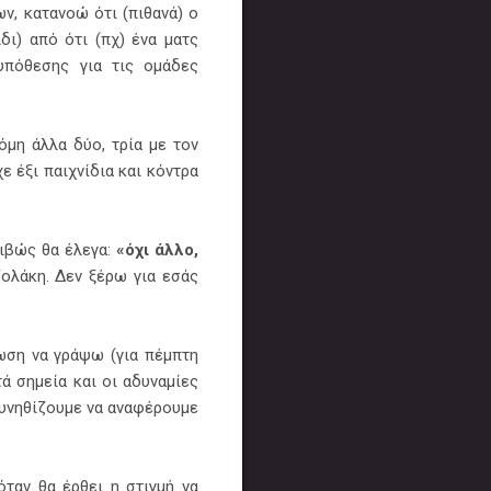
ν, κατανοώ ότι (πιθανά) ο
δι) από ότι (πχ) ένα ματς
υπόθεσης για τις ομάδες
όμη άλλα δύο, τρία με τον
ε έξι παιχνίδια και κόντρα
ριβώς θα έλεγα:
«όχι άλλο,
Τζολάκη. Δεν ξέρω για εσάς
ωση να γράψω (για πέμπτη
ά σημεία και οι αδυναμίες
 συνηθίζουμε να αναφέρουμε
όταν θα έρθει η στιγμή να