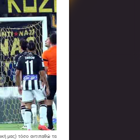
νική μας) τόσο αντιπαθώ τα