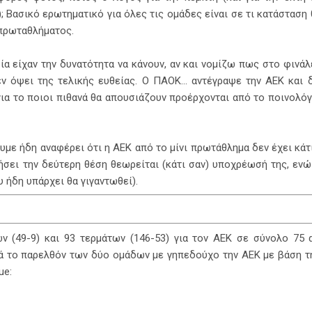
 Βασικό ερωτηματικό για όλες τις ομάδες είναι σε τι κατάσταση
πρωταθλήματος.
ία είχαν την δυνατότητα να κάνουν, αν και νομίζω πως στο φινά
ν όψει της τελικής ευθείας. Ο ΠΑΟΚ... αντέγραψε την ΑΕΚ και
ια το ποιοι πιθανά θα απουσιάζουν προέρχονται από το ποινολόγι
υμε ήδη αναφέρει ότι η ΑΕΚ από το μίνι πρωτάθλημα δεν έχει κάτ
ήσει την δεύτερη θέση θεωρείται (κάτι σαν) υποχρέωσή της, ενώ
υ ήδη υπάρχει θα γιγαντωθεί).
ν (49-9) και 93 τερμάτων (146-53) για τον ΑΕΚ σε σύνολο 75
ά το παρελθόν των δύο ομάδων με γηπεδούχο την ΑΕΚ με βάση τη
ue: