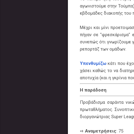
αγωνιστούμε στην Τούμπα);
εβδομάδες διακοπής του 
Μέχρι και μίνι προετοιμασ
πήγαν σε "φρεσκάρισμα" ε
συνεπώς ότι γνωρίζουμε γ
ρεπορτάζ των ομάδων.
Υπενθυμίζω
κάτι που έχο
χάσει καθώς το να διατηρ
αποτυχία (και η γκρίνια πο
Η παράδοση
Προβάδισμα σαράντα νικώ
πρωταθλήματος. Συνοπτικ
διοργανώτριας Super Leag
➺
Αναμετρήσεις
: 75