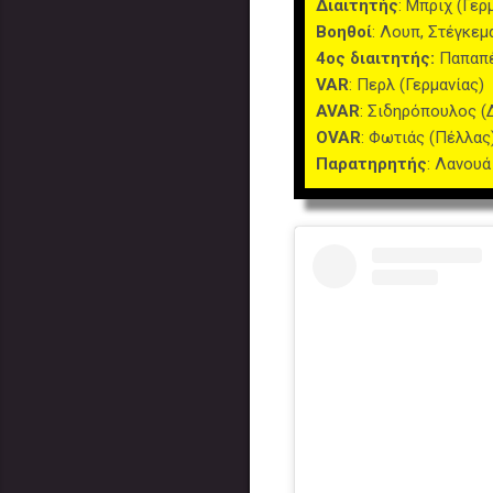
Διαιτητής
: Μπριχ (Γερ
Βοηθοί
: Λουπ, Στέγκεμ
4ος διαιτητής:
Παπαπέ
VAR
: Περλ (Γερμανίας)
AVAR
: Σιδηρόπουλος 
OVAR
: Φωτιάς (Πέλλας
Παρατηρητής
: Λανουά