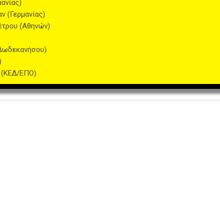
μανίας)
αν (Γερμανίας)
τρου (Αθηνών)
(Δωδεκανήσου)
)
 (ΚΕΔ/ΕΠΟ)