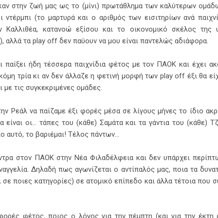
ήκαν στην ζωή μας ως το (μίνι) πρωτάθλημα των καλύτερων ομάδω
 ντέρμπι (το μαρτυρά και ο αριθμός των εισιτηρίων ανά παιχνί
ν Καλλιθέα, κατανοώ εξίσου και το οικονομικό σκέλος της 
), αλλά τα play off δεν παύουν να μου είναι παντελώς αδιάφορα.
ι παίξει ήδη τέσσερα παιχνίδια φέτος με τον ΠΑΟΚ και έχει ακ
όμη τρία κι αν δεν άλλαζε η φετινή μορφή των play off έξι θα είχ
ει με τις συγκεκριμένες ομάδες.
την Ρεάλ να παίζαμε έξι φορές μέσα σε λίγους μήνες το ίδιο ακ
 είναι οι... τάπες του (κάθε) Σαμάτα και τα γάντια του (κάθε) 
ο αυτό, το βαριέμαι! Τέλος πάντων...
όντρα στον ΠΑΟΚ στην Νέα Φιλαδέλφεια και δεν υπάρχει περίπτ
αγγελία. Δηλαδή πως αγωνίζεται ο αντίπαλός μας, ποια τα δυνατ
ι σε ποιες κατηγορίες) σε ατομικό επίπεδο και άλλα τέτοια που
ορές φέτος, ποιος ο λόγος για την πέμπτη (και για την έκτη 