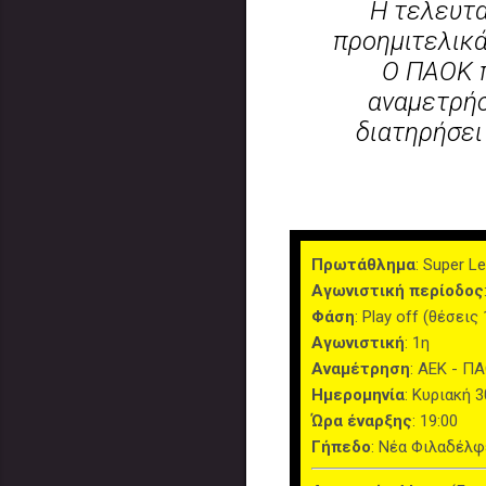
Η τελευτα
προημιτελικά
Ο ΠΑΟΚ π
αναμετρήσ
διατηρήσει
Πρωτάθλημα
: Super L
Αγωνιστική περίοδος
Φάση
: Play off (θέσεις 
Αγωνιστική
: 1η
Αναμέτρηση
: ΑΕΚ - Π
Ημερομηνία
: Κυριακή 
Ώρα έναρξης
: 19:00
Γήπεδο
: Νέα Φιλαδέλφ