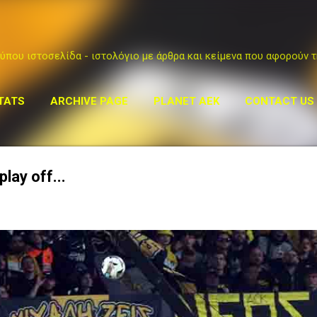
Μετάβαση στο κύριο περιεχόμενο
ύπου ιστοσελίδα - ιστολόγιο με άρθρα και κείμενα που αφορούν τ
TATS
ARCHIVE PAGE
PLANET AEK
CONTACT US
lay off...