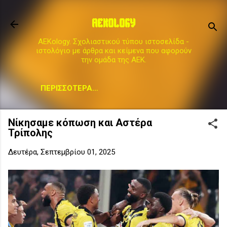
Μετάβαση στο κύριο περιεχόμενο
AEKOLOGY
AEKology. Σχολιαστικού τύπου ιστοσελίδα -
ιστολόγιο με άρθρα και κείμενα που αφορούν
την ομάδα της ΑΕΚ.
ΠΕΡΙΣΣΌΤΕΡΑ…
Νίκησαμε κόπωση και Αστέρα
Τρίπολης
Δευτέρα, Σεπτεμβρίου 01, 2025