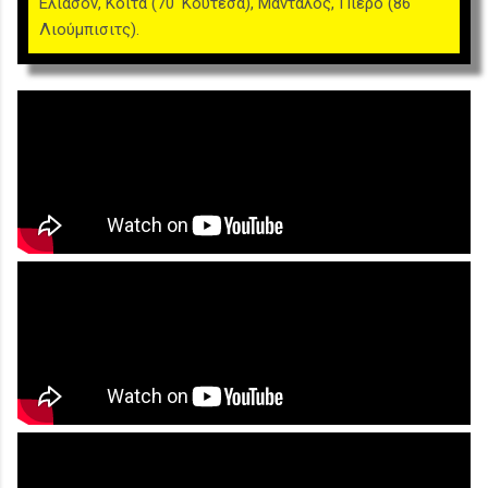
Ελίασον, Κοϊτά (70' Κουτέσα), Μάνταλος, Πιερό (86'
Λιούμπισιτς).