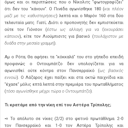
όμως και οι περιπτώσεις που ο Νίκολιτς "φωτογραφίζει"
ότι δεν του "κάνουν". Ο Πινέδα αγωνίσθηκε 180 (
και πλέον
μαζί με τις καθυστερήσεις
) λεπτά και ο Μαρόν 160 στα δύο
τελευταία ματς. Γιατί; Διότι ο προπονητής δεν εμπιστεύεται
ούτε τον Γιόνσον (
έστω ως αλλαγή για να ξεκουράσει
κάποιον
), είτε τον Λιούμπισιτς για βασικό (
τουλάχιστον με
δυάδα στην μεσαία γραμμή
).
Αμ ο Ρότα; Θα αφήσει τα "κόκκαλά" του στο γήπεδο επειδή
προφανώς ο Οντουμπάτζο δεν υπολογίζεται για να
αγωνισθεί ούτε κόντρα στον Πανσερραϊκό (
ως βασικός
εννοώ
). Ο Λάζαρος έχει παίξει και στα οκτώ παιχνίδια και
"έχασε" μόλις επτά λεπτά στην πρεμιέρα του πρωταθλήματος
(
τόσο αγωνίσθηκε μέχρι τώρα ο Οντουμπάτζο
).
Τι κρατάμε από την νίκη επί του Αστέρα Τρίπολης;
➺ Το απόλυτο σε νίκες (2/2) στο φετινό πρωτάθλημα. 2-0
τον Πανσερραϊκό και 1-0 τον Αστέρα Τρίπολης και