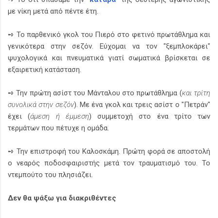
με νίκη μετά από πέντε έτη.
➺ Το παρθενικό γκολ του Πιερό στο φετινό πρωτάθλημα και
γενικότερα στην σεζόν. Εύχομαι να τον "ξεμπλοκάρει"
ψυχολογικά και πνευματικά γιατί σωματικά βρίσκεται σε
εξαιρετική κατάσταση.
➺ Την πρώτη ασίστ του Μάνταλου στο πρωτάθλημα (
και τρίτη
συνολικά στην σεζόν
). Με ένα γκολ και τρεις ασίστ ο "Πετράν"
έχει (
άμεση ή έμμεση
) συμμετοχή στο ένα τρίτο των
τερμάτων που πέτυχε η ομάδα.
➺ Την επιστροφή του Καλοσκάμη. Πρώτη φορά σε αποστολή
ο νεαρός ποδοσφαιριστής μετά τον τραυματισμό του. Το
ντεμπούτο του πλησιάζει.
Δεν θα ψάξω για διακριθέντες