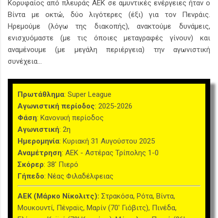
Κορυφαίος από πλευράς ΑΕΚ σε αμυντικές ενέργειες ήταν ο
Βίντα με οκτώ, δύο λιγότερες (έξι) για τον Πενράις.
Ηρεμούμε (λόγω της διακοπής), ανακτούμε δυνάμεις,
ενισχυόμαστε (με τις όποιες μεταγραφές γίνουν) και
αναμένουμε (με μεγάλη περιέργεια) την αγωνιστική
συνέχεια...
Πρωτάθλημα
: Super League
Αγωνιστική περίοδος
: 2025-2026
Φάση
: Κανονική περίοδος
Αγωνιστική
: 2η
Ημερομηνία
: Κυριακή 31 Αυγούστου 2025
Αναμέτρηση
: ΑΕΚ - Αστέρας Τρίπολης 1-0
Σκόρερ
: 38' Πιερό
Γήπεδο
: Νέας Φιλαδέλφειας
ΑΕΚ (Μάρκο Νίκολιτς):
Στρακόσα, Ρότα, Βίντα,
Μουκουντί, Πένραϊς, Μαρίν (70' Γιόβιτς), Πινέδα,