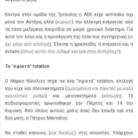
Κόντρα στην ομάδα της Τρίπολης η ΑΕΚ είχε αντίπαλο όχι
μόνο τον Αστέρα, αλλά (
κυρίως
) την έλλειψη ενέργειας από
τα τόσα μαζεμένα παιχνίδια σε μικρό χρονικό διάστημα. Για
αυτό τον λόγο και η προσέγγισή της ήταν πιο συντηρητική (
κι
όχι μόνο από επιλογή
). Έλειπε η φρεσκάδα, η ενέργεια και η
ένταση (
όπως αυτήν που είδαμε κόντρα στην Άντερλεχτ
).
Το "σφικτό" rotation
Ο Μάρκο Νίκολιτς πήγε σε ένα "σφικτό" rotation, επιλογή
που είχε και πλεονεκτήματα (
ομοιογένεια και παίκτες με καλό
αγωνιστικό ρυθμό
) και μειονεκτήματα (
κόπωση
). 15
ποδοσφαιριστές αγωνίσθηκαν την Πέμπτη και 14 την
Κυριακή. Από όλους αυτούς μόλις ένας δεν έπαιξε και στα
δύο ματς, ο Πέτρος Μάνταλος.
Θα σταθεί κάποιος (
και δικαίως
) στις απουσίες. Υπάρχουν