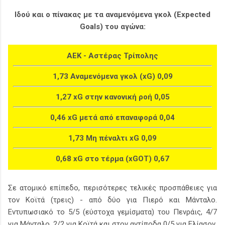
Ιδού και ο πίνακας με τα αναμενόμενα γκολ (Expected
Goals) του αγώνα:
ΑΕΚ - Αστέρας Τρίπολης
1,73 Αναμενόμενα γκολ (xG) 0,09
1,27 xG στην κανονική ροή 0,05
0,46 xG μετά από επαναφορά 0,04
1,73 Μη πέναλτι xG 0,09
0,68 xG στο τέρμα (xGOT) 0,67
Σε ατομικό επίπεδο, περισότερες τελικές προσπάθειες για
τον Κοϊτά (τρεις) - από δύο για Πιερό και Μάνταλο.
Εντυπωσιακό το 5/5 (εύστοχα γεμίσματα) του Πενράις, 4/7
για Μάνταλο, 2/2 για Κοϊτά και στον αντίποδα 0/5 για Ελίασον.