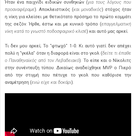
Ήταν ένα παιχνίδι ειδικών συνθηκών (
για τους λόγους που
προαναφέραμε
). Αποκλειστικός (
και μοναδικός
) στόχος ήταν
η νίκη για κλείσει με θετικότατο πρόσημο το πρώτο κομμάτι
της σεζόν. Ήρθε, έστω και με κυνικό τρόπο (
επαγγελματική
νίκη κατά το γνωστό ποδοσφαιρικό κλισέ
) και αυτό μας αρκεί.
Τι δεν μου αρκεί; Το "φτωχό" 1-0. Κι αυτό γιατί δεν απέχει
πολύ η "γκέλα" όταν η διαφορά είναι στο γκολ (
δείτε τι έπαθε
ο Παναθηναϊκός από τον Λεβαδειακό
). Το είπε και ο Νίκολιτς
στην συνέντευξη τύπου. Δικαίως αναδείχθηκε MVP ο Πιερό
από την στιγμή που πέτυχε το γκολ που καθόρισε την
αναμέτρηση (
ενώ είχε και δοκάρι
).