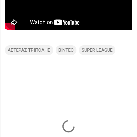
ΑΣΤΕΡΑΣ ΤΡΙΠΟΛΗΣ
ΒΙΝΤΕΟ
SUPER LEAGUE
Σ
χ
ό
λ
ι
α