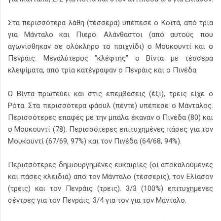
Στα περισσότερα λάθη (τέσσερα) υπέπεσε ο Κοϊτά, από τρία
για Μάνταλο και Πιερό. Αλάνθαστοι (από αυτούς που
αγωνίσθηκαν σε ολόκληρο το παιχνίδι) ο Μουκουντί και ο
Πενράις. Μεγαλύτερος "κλέφτης" ο Βίντα με τέσσερα
κλεψίματα, από τρία κατέγραψαν ο Πενράις και ο Πινέδα.
Ο Βίντα πρωτεύει και στις επεμβάσεις (έξι), τρεις είχε ο
Ρότα. Στα περισσότερα φάουλ (πέντε) υπέπεσε ο Μάνταλος.
Περισσότερες επαφές με την μπάλα έκαναν ο Πινέδα (80) και
ο Μουκουντί (78). Περισσότερες επιτυχημένες πάσες για τον
Μουκουντί (67/69, 97%) και τον Πινέδα (64/68, 94%).
Περισσότερες δημιουργημένες ευκαιρίες (οι αποκαλούμενες
και πάσες κλειδιά) από τον Μάνταλο (τέσσερις), τον Ελίασον
(τρεις) και τον Πενράις (τρεις). 3/3 (100%) επιτυχημένες
σέντρες για τον Πενράις, 3/4 για τον για τον Μάνταλο.