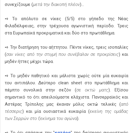
συνεχίζουμε (
μετά την διακοπή πλέον
)...
➺ Το απόλυτο σε νίκες (5/5) στο γήπεδο της Νέας
Φιλαδέλφειας, στην τρέχουσα αγωνιστική περίοδο. Τρεις
στα Ευρωπαϊκά προκριματικά και δύο στο πρωτάθλημα.
➺ Την διατήρηση του αήττητου. Πέντε νίκες, τρεις ισοπαλίες
(
σαν νίκες από την στιγμή που συνέβαλαν σε προκρίσεις
) και
μηδέν ήττες μέχρι τώρα.
➺ Το μηδέν παθητικό και μάλιστα χωρίς ούτε μία ευκαιρία
του αντιπάλου. Δεύτερο clean sheet στο πρωτάθλημα και
πέμπτο συνολικά στην σεζόν (
σε οκτώ ματς
). Εξίσου
σημαντικό το ότι απειλούμαστε ελάχιστα. Πανσερραϊκός και
Αστέρας Τρίπολης μας έκαναν μόλις οκτώ τελικές (
από
τέσσερις
) και μία ουσιαστικά ευκαιρία (
εκείνη της ομάδας
των Σερρών στο ξεκίνημα του αγώνα
).
➺ Το ότι σπάσαμε την "
κατάρα
" της δεύτερης αγωνιστικής