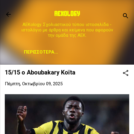
Μετάβαση στο κύριο περιεχόμενο
AEKOLOGY
AEKology. Σχολιαστικού τύπου ιστοσελίδα -
ιστολόγιο με άρθρα και κείμενα που αφορούν
την ομάδα της ΑΕΚ.
ΠΕΡΙΣΣΌΤΕΡΑ…
15/15 ο Aboubakary Koïta
Πέμπτη, Οκτωβρίου 09, 2025