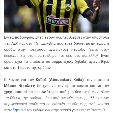
Εννέα ποδοσφαιριστές έχουν συμπεριληφθεί στην αποστολή
της ΑΕΚ και στα 15 παιχνίδια που έχει δώσει μέχρι τώρα η
ομάδα στην τρέχουσα αγωνιστική περίοδο
(επτά στην
Ευρώπη, έξι στο πρωτάθλημα και δύο στο κύπελλο)
. Ένας
όμως έχει το απόλυτο σε συμμετοχές, δηλαδή αγωνίσθηκε
και στα 15 ματς της ομάδας.
Ο λόγος για τον
Κοϊτά (Aboubakary Koita)
, τον οποίο ο
Μάρκο Νίκολιτς
δείχνει να τον εμπιστεύεται και να τον
χρησιμοποιεί σε περισσότερες από μία θέσεις
(πχ σε όλες
τις θέσεις της τριάδας πίσω από τον σέντερ φορ, αλλά και ως
περιφερειακό επιθετικό σε διάταξη με δύο φορ, ενώ κόντρα
στην
Κηφισιά
τον είδαμε και στην μεσαία γραμμή ως "οκτάρι")
.