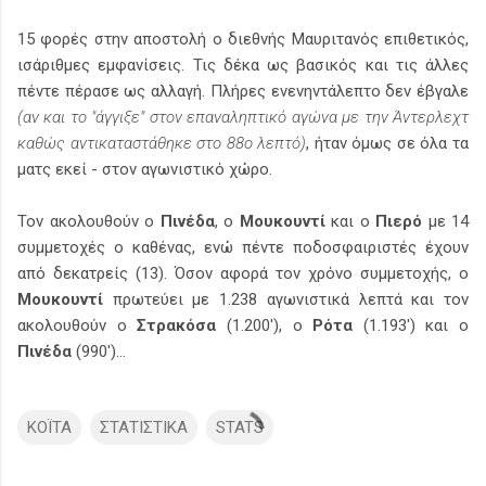
15 φορές στην αποστολή ο διεθνής Μαυριτανός επιθετικός,
ισάριθμες εμφανίσεις. Τις δέκα ως βασικός και τις άλλες
πέντε πέρασε ως αλλαγή. Πλήρες ενενηντάλεπτο δεν έβγαλε
(αν και το "άγγιξε" στον επαναληπτικό αγώνα με την Άντερλεχτ
καθώς αντικαταστάθηκε στο 88ο λεπτό)
, ήταν όμως σε όλα τα
ματς εκεί - στον αγωνιστικό χώρο.
Τον ακολουθούν ο
Πινέδα
, ο
Μουκουντί
και ο
Πιερό
με 14
συμμετοχές ο καθένας, ενώ πέντε ποδοσφαιριστές έχουν
από δεκατρείς (13). Όσον αφορά τον χρόνο συμμετοχής, ο
Μουκουντί
πρωτεύει με 1.238 αγωνιστικά λεπτά και τον
ακολουθούν ο
Στρακόσα
(1.200'), ο
Ρότα
(1.193') και ο
Πινέδα
(990')...
ΚΟΪΤΑ
ΣΤΑΤΙΣΤΙΚΑ
STATS
Σ