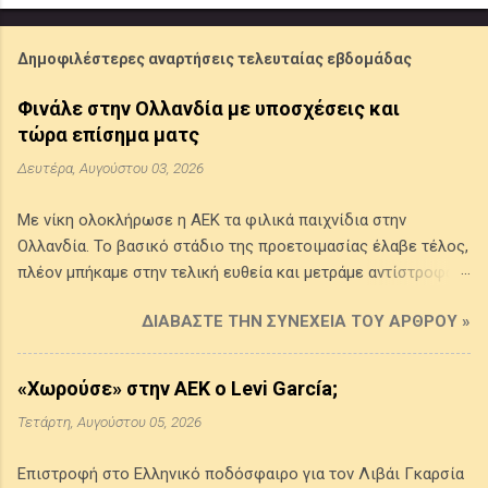
Δημοφιλέστερες αναρτήσεις τελευταίας εβδομάδας
Φινάλε στην Ολλανδία με υποσχέσεις και
τώρα επίσημα ματς
Δευτέρα, Αυγούστου 03, 2026
Με νίκη ολοκλήρωσε η ΑΕΚ τα φιλικά παιχνίδια στην
Ολλανδία. Το βασικό στάδιο της προετοιμασίας έλαβε τέλος,
πλέον μπήκαμε στην τελική ευθεία και μετράμε αντίστροφα
για την έναρξη της (νέας) αγωνιστικής περιόδου 2026-2027.
ΔΙΑΒΆΣΤΕ ΤΗΝ ΣΥΝΈΧΕΙΑ ΤΟΥ ΆΡΘΡΟΥ »
Τι ξεχωρίσαμε από το φιλικό κόντρα στην Σεντ Τρούιντεν και
θέλουμε να σχολιάσουμε... Ο "διαστημικός" Πήλιος
Πραγματικά εντυπωσιακή η εμφάνιση του Σταύρου Πήλιου
«Χωρούσε» στην ΑΕΚ ο Levi García;
στο τελευταίο φιλικό προετοιμασίας της ΑΕΚ στην Ολλανδία.
Τετάρτη, Αυγούστου 05, 2026
Ιδιαίτερα στο πρώτο ημίχρονο ήταν όχι μονάχα εξαιρετικός,
αλλά και άκρως κομβικός - καταλυτικός και στα δύο μισά του
Επιστροφή στο Ελληνικό ποδόσφαιρο για τον Λιβάι Γκαρσία
γηπέδου. Είναι απόλυτα χαρακτηριστικό, αλλά και ενδεικτικό