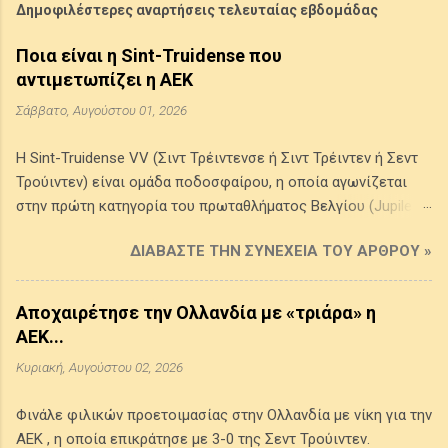
Δημοφιλέστερες αναρτήσεις τελευταίας εβδομάδας
Ποια είναι η Sint-Truidense που
αντιμετωπίζει η ΑΕΚ
Σάββατο, Αυγούστου 01, 2026
Η Sint-Truidense VV (Σιντ Τρέιντενσε ή Σιντ Τρέιντεν ή Σεντ
Τρούιντεν) είναι ομάδα ποδοσφαίρου, η οποία αγωνίζεται
στην πρώτη κατηγορία του πρωταθλήματος Βελγίου (Jupiler
Pro League) . Προέρχεται από την πόλη Σιντ Τρέιντεν στην
ΔΙΑΒΆΣΤΕ ΤΗΝ ΣΥΝΈΧΕΙΑ ΤΟΥ ΆΡΘΡΟΥ »
επαρχία της Λιμβουργίας του Βελγίου, ιδρύθηκε το 1924 από
την ένωση δύο τοπικών συλλόγων της πόλης και τα χρώματά
της είναι το κίτρινο και το μπλε. Έχει κατακτήσει ένα League
Αποχαιρέτησε την Ολλανδία με «τριάρα» η
Cup Βελγίου (1998-1999) και τέσσερα πρωταθλήμα Β' Εθνικής
ΑΕΚ...
(1986-1987, 1993-1994, 2008-2009, 2014-2015), ενώ έφθασε
Κυριακή, Αυγούστου 02, 2026
δύο φορές (1970-1971, 2002-2003) στον τελικό του
κυπέλλου Βελγίου χωρίς να καταφέρει να το κατακτήσει. Την
Φινάλε φιλικών προετοιμασίας στην Ολλανδία με νίκη για την
περασμένη αγωνιστική περίοδο (2025-2026) έδωσε 42
ΑΕΚ , η οποία επικράτησε με 3-0 της Σεντ Τρούιντεν.
παιχνίδια με απολογισμό 23 νίκες - πέντε ισοπαλίες και 14