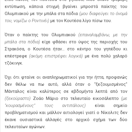
εντύπωση, κάποια στιγμή βγαίνει μπροστά παίκτης του
Ολυμπιακού με την μπάλα στα πόδια
(μου διαφεύγει το όνομά
του, νομίζω ο Ροντινέι)
με τον Κουτέσα λίγο πίσω του.
Όταν ο παίκτης του Ολυμπιακού
(επαναλαμβάνω, με την
μπάλα στα πόδια)
είχε φθάσει στο ύψος της περιοχής του
Στρακόσα, ο Κουτέσα ήταν... στο κέντρο του γηπέδου κι
επέστρεφε
(ακόμη επιστρέφει λογικά)
με ένα πολύ χαλαρό
τζόκινγκ.
Όχι ότι φταίνε οι αναπληρωματικοί για την ήττα, προφανώς
δεν θέλω να πω αυτό, αλλά όταν ο "ξεζουμισμένος"
Μάνταλος είναι καλύτερος σε εβδομήντα λεπτά από τον
(ξεκούραστο)
Ζοάο Μάριο στο τελευταίο εικοσάλεπτο
(με
"κουρασμένους" τους αντιπάλους)
είναι σημείο
προβληματισμού και μάλλον αιτιολογεί γιατί ο Νίκολιτς δεν
έκανε ουσιαστικά αλλαγές στο αρχικό σχήμα των δύο
τελευταίων αγώνων.