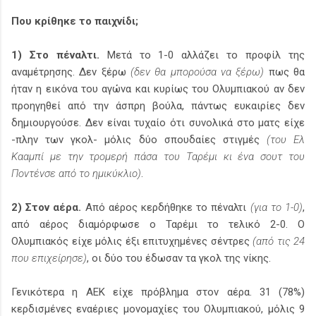
Που κρίθηκε το παιχνίδι;
1) Στο πέναλτι.
Μετά το 1-0 αλλάζει το προφίλ της
αναμέτρησης. Δεν ξέρω
(δεν θα μπορούσα να ξέρω)
πως θα
ήταν η εικόνα του αγώνα και κυρίως του Ολυμπιακού αν δεν
προηγηθεί από την άσπρη βούλα, πάντως ευκαιρίες δεν
δημιουργούσε. Δεν είναι τυχαίο ότι συνολικά στο ματς είχε
-πλην των γκολ- μόλις δύο σπουδαίες στιγμές
(του Ελ
Κααμπί με την τρομερή πάσα του Ταρέμι κι ένα σουτ του
Ποντένσε από το ημικύκλιο)
.
2) Στον αέρα.
Από αέρος κερδήθηκε το πέναλτι
(για το 1-0)
,
από αέρος διαμόρφωσε ο Ταρέμι το τελικό 2-0. Ο
Ολυμπιακός είχε μόλις έξι επιτυχημένες σέντρες
(από τις 24
που επιχείρησε)
, οι δύο του έδωσαν τα γκολ της νίκης.
Γενικότερα η ΑΕΚ είχε πρόβλημα στον αέρα. 31 (78%)
κερδισμένες εναέριες μονομαχίες του Ολυμπιακού, μόλις 9