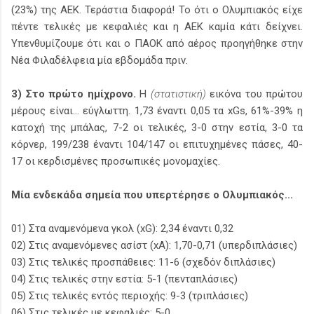
(23%) της ΑΕΚ. Τεράστια διαφορά! Το ότι ο Ολυμπιακός είχε
πέντε τελικές με κεφαλιές και η ΑΕΚ καμία κάτι δείχνει.
Υπενθυμίζουμε ότι και ο ΠΑΟΚ από αέρος προηγήθηκε στην
Νέα Φιλαδέλφεια μία εβδομάδα πριν.
3) Στο πρώτο ημίχρονο.
Η
(στατιστική)
εικόνα του πρώτου
μέρους είναι... εύγλωττη. 1,73 έναντι 0,05 τα xGs, 61%-39% η
κατοχή της μπάλας, 7-2 οι τελικές, 3-0 στην εστία, 3-0 τα
κόρνερ, 199/238 έναντι 104/147 οι επιτυχημένες πάσες, 40-
17 οι κερδισμένες προσωπικές μονομαχίες.
Μία ενδεκάδα σημεία που υπερτέρησε ο Ολυμπιακός...
01) Στα αναμενόμενα γκολ (xG): 2,34 έναντι 0,32
02) Στις αναμενόμενες ασίστ (xA): 1,70-0,71 (υπερδιπλάσιες)
03) Στις τελικές προσπάθειες: 11-6 (σχεδόν διπλάσιες)
04) Στις τελικές στην εστία: 5-1 (πενταπλάσιες)
05) Στις τελικές εντός περιοχής: 9-3 (τριπλάσιες)
06) Στις τελικές με κεφαλιές: 5-0