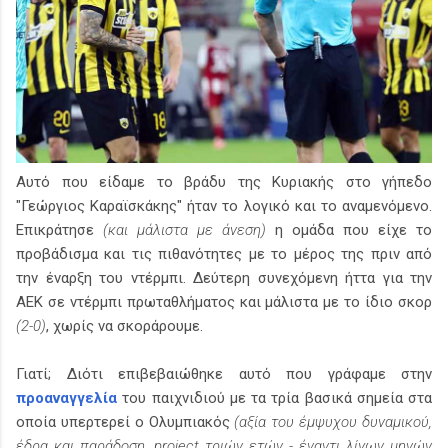
Αυτό που είδαμε το βράδυ της Κυριακής στο γήπεδο
"Γεώργιος Καραϊσκάκης" ήταν το λογικό και το αναμενόμενο.
Επικράτησε
(και μάλιστα με άνεση)
η ομάδα που είχε το
προβάδισμα και τις πιθανότητες με το μέρος της πριν από
την έναρξη του ντέρμπι. Δεύτερη συνεχόμενη ήττα για την
ΑΕΚ σε ντέρμπι πρωταθλήματος και μάλιστα με το ίδιο σκορ
(2-0)
, χωρίς να σκοράρουμε.
Γιατί; Διότι επιβεβαιώθηκε αυτό που γράφαμε στην
προαναγγελία
του παιχνιδιού με τα τρία βασικά σημεία στα
οποία υπερτερεί ο Ολυμπιακός
(αξία του έμψυχου δυναμικού,
έδρα και παράδοση, project τριών ετών - έναντι λίγων μηνών