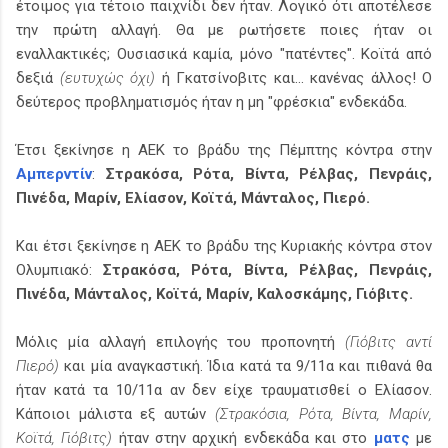
έτοιμος για τέτοιο παιχνίδι δεν ήταν. Λογικό ότι αποτέλεσε
την πρώτη αλλαγή. Θα με ρωτήσετε ποιες ήταν οι
εναλλακτικές; Ουσιασικά καμία, μόνο "πατέντες". Κοϊτά από
δεξιά
(ευτυχώς όχι)
ή Γκατσίνοβιτς και... κανένας άλλος! Ο
δεύτερος προβληματισμός ήταν η μη "φρέσκια" ενδεκάδα.
Έτσι ξεκίνησε η ΑΕΚ το βράδυ της Πέμπτης κόντρα στην
Αμπερντίν
:
Στρακόσα, Ρότα, Βίντα, Ρέλβας, Πενράις,
Πινέδα, Μαρίν, Ελίασον, Κοϊτά, Μάνταλος, Πιερό.
Και έτσι ξεκίνησε η ΑΕΚ το βράδυ της Κυριακής κόντρα στον
Ολυμπιακό:
Στρακόσα, Ρότα, Βίντα, Ρέλβας, Πενράις,
Πινέδα, Μάνταλος, Κοϊτά, Μαρίν, Καλοσκάμης, Γιόβιτς.
Μόλις μία αλλαγή επιλογής του προπονητή
(Γιόβιτς αντί
Πιερό)
και μία αναγκαστική. Ίδια κατά τα 9/11α και πιθανά θα
ήταν κατά τα 10/11α αν δεν είχε τραυματισθεί ο Ελίασον.
Κάποιοι μάλιστα εξ αυτών
(Στρακόσια, Ρότα, Βίντα, Μαρίν,
Κοϊτά, Γιόβιτς)
ήταν στην αρχική ενδεκάδα και στο
ματς
με