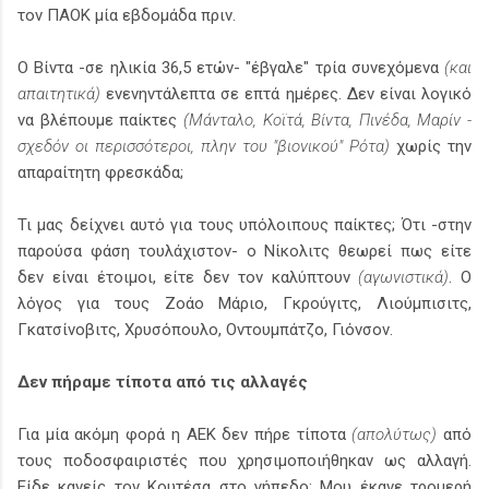
τον ΠΑΟΚ μία εβδομάδα πριν.
Ο Βίντα -σε ηλικία 36,5 ετών- "έβγαλε" τρία συνεχόμενα
(και
απαιτητικά)
ενενηντάλεπτα σε επτά ημέρες. Δεν είναι λογικό
να βλέπουμε παίκτες
(Μάνταλο, Κοϊτά, Βίντα, Πινέδα, Μαρίν -
σχεδόν οι περισσότεροι, πλην του "βιονικού" Ρότα)
χωρίς την
απαραίτητη φρεσκάδα;
Τι μας δείχνει αυτό για τους υπόλοιπους παίκτες; Ότι -στην
παρούσα φάση τουλάχιστον- ο Νίκολιτς θεωρεί πως είτε
δεν είναι έτοιμοι, είτε δεν τον καλύπτουν
(αγωνιστικά)
. Ο
λόγος για τους Ζοάο Μάριο, Γκρούγιτς, Λιούμπισιτς,
Γκατσίνοβιτς, Χρυσόπουλο, Οντουμπάτζο, Γιόνσον.
Δεν πήραμε τίποτα από τις αλλαγές
Για μία ακόμη φορά η ΑΕΚ δεν πήρε τίποτα
(απολύτως)
από
τους ποδοσφαιριστές που χρησιμοποιήθηκαν ως αλλαγή.
Είδε κανείς τον Κουτέσα στο γήπεδο; Μου έκανε τρομερή