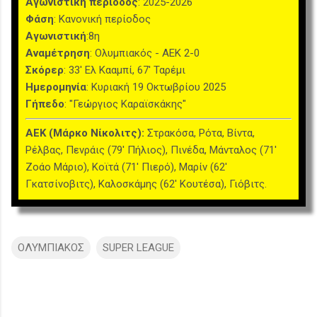
Αγωνιστική περίοδος
: 2025-2026
Φάση
: Κανονική περίοδος
Αγωνιστική
:8η
Αναμέτρηση
: Ολυμπιακός - ΑΕΚ 2-0
Σκόρερ
: 33' Ελ Κααμπί, 67' Ταρέμι
Ημερομηνία
: Κυριακή 19 Οκτωβρίου 2025
Γήπεδο
: "Γεώργιος Καραϊσκάκης"
ΑΕΚ (Μάρκο Νίκολιτς):
Στρακόσα, Ρότα, Βίντα,
Ρέλβας, Πενράις (79' Πήλιος), Πινέδα, Μάνταλος (71'
Ζοάο Μάριο), Κοϊτά (71' Πιερό), Μαρίν (62'
Γκατσίνοβιτς), Καλοσκάμης (62' Κουτέσα), Γιόβιτς.
ΟΛΥΜΠΙΑΚΟΣ
SUPER LEAGUE
Σ
χ