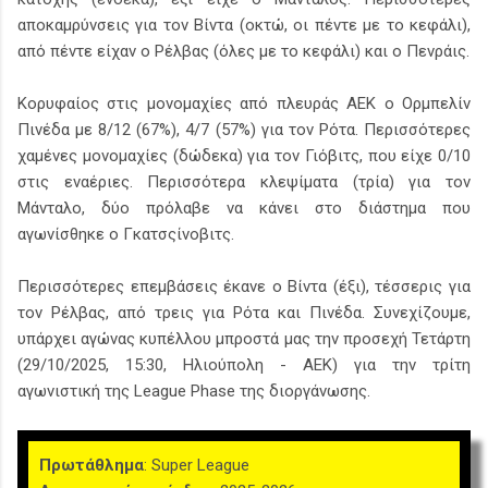
αποκαμρύνσεις για τον Βίντα (οκτώ, οι πέντε με το κεφάλι),
από πέντε είχαν ο Ρέλβας (όλες με το κεφάλι) και ο Πενράις.
Κορυφαίος στις μονομαχίες από πλευράς ΑΕΚ ο Ορμπελίν
Πινέδα με 8/12 (67%), 4/7 (57%) για τον Ρότα. Περισσότερες
χαμένες μονομαχίες (δώδεκα) για τον Γιόβιτς, που είχε 0/10
στις εναέριες. Περισσότερα κλεψίματα (τρία) για τον
Μάνταλο, δύο πρόλαβε να κάνει στο διάστημα που
αγωνίσθηκε ο Γκατσςίνοβιτς.
Περισσότερες επεμβάσεις έκανε ο Βίντα (έξι), τέσσερις για
τον Ρέλβας, από τρεις για Ρότα και Πινέδα. Συνεχίζουμε,
υπάρχει αγώνας κυπέλλου μπροστά μας την προσεχή Τετάρτη
(29/10/2025, 15:30, Ηλιούπολη - ΑΕΚ) για την τρίτη
αγωνιστική της League Phase της διοργάνωσης.
Πρωτάθλημα
: Super League