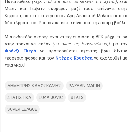
Παναιτωλικό
(είχε γκολ και ασίστ σε εκείνο το παιχνίδι)
, ενώ
Μαρίν και Γιόβιτς σκόραραν μαζί τόσο απέναντι στην
Κηφισιά, όσο και κόντρα στον Άρη Λεμεσού! Μάλιστα και τα
δύο τέρματα του Ρουμάνου μέσου είναι από την άσπρη βούλα.
Μία ενδεκάδα σκόρερ έχει να παρουσιάσει η ΑΕΚ μέχρι τώρα
στην τρέχουσα σεζόν
(σε όλες τις διοργανώσεις)
, με τον
Φράνζι Πιερό
να προπορεύεται έχοντας βρει δίχτυα
τέσσερις φορές και τον
Ντέρεκ Κουτέσα
να ακολουθεί με
τρία γκολ!
ΔΗΜΗΤΡΗΣ ΚΑΛΟΣΚΑΜΗΣ
ΡΑΖΒΑΝ ΜΑΡΙΝ
ΣΤΑΤΙΣΤΙΚΑ
LUKA JOVIC
STATS
SUPER LEAGUE
Σ