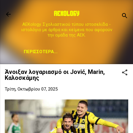
Μετάβαση στο κύριο περιεχόμενο
AEKOLOGY
AEKology. Σχολιαστικού τύπου ιστοσελίδα -
ιστολόγιο με άρθρα και κείμενα που αφορούν
την ομάδα της ΑΕΚ.
ΠΕΡΙΣΣΌΤΕΡΑ…
Άνοιξαν λογαριασμό οι Jović, Marin,
Καλοσκάμης
Τρίτη, Οκτωβρίου 07, 2025