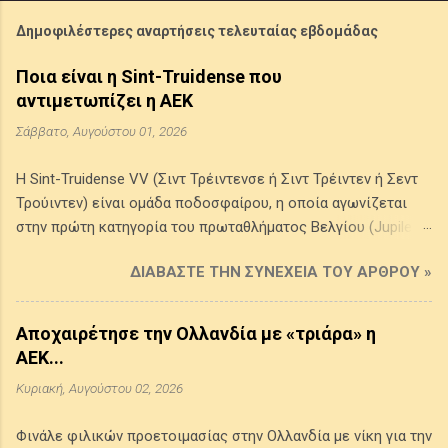
Δημοφιλέστερες αναρτήσεις τελευταίας εβδομάδας
Ποια είναι η Sint-Truidense που
αντιμετωπίζει η ΑΕΚ
Σάββατο, Αυγούστου 01, 2026
Η Sint-Truidense VV (Σιντ Τρέιντενσε ή Σιντ Τρέιντεν ή Σεντ
Τρούιντεν) είναι ομάδα ποδοσφαίρου, η οποία αγωνίζεται
στην πρώτη κατηγορία του πρωταθλήματος Βελγίου (Jupiler
Pro League) . Προέρχεται από την πόλη Σιντ Τρέιντεν στην
ΔΙΑΒΆΣΤΕ ΤΗΝ ΣΥΝΈΧΕΙΑ ΤΟΥ ΆΡΘΡΟΥ »
επαρχία της Λιμβουργίας του Βελγίου, ιδρύθηκε το 1924 από
την ένωση δύο τοπικών συλλόγων της πόλης και τα χρώματά
της είναι το κίτρινο και το μπλε. Έχει κατακτήσει ένα League
Αποχαιρέτησε την Ολλανδία με «τριάρα» η
Cup Βελγίου (1998-1999) και τέσσερα πρωταθλήμα Β' Εθνικής
ΑΕΚ...
(1986-1987, 1993-1994, 2008-2009, 2014-2015), ενώ έφθασε
Κυριακή, Αυγούστου 02, 2026
δύο φορές (1970-1971, 2002-2003) στον τελικό του
κυπέλλου Βελγίου χωρίς να καταφέρει να το κατακτήσει. Την
Φινάλε φιλικών προετοιμασίας στην Ολλανδία με νίκη για την
περασμένη αγωνιστική περίοδο (2025-2026) έδωσε 42