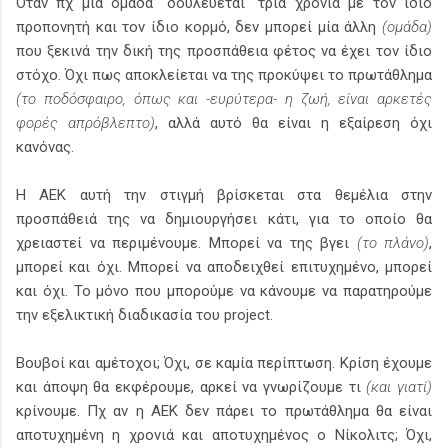
Όταν πχ μία ομάδα "δουλεύεται" τρία χρόνια με τον ίδιο
προπονητή και τον ίδιο κορμό, δεν μπορεί μία άλλη
(ομάδα)
που ξεκινά την δική της προσπάθεια φέτος να έχει τον ίδιο
στόχο. Όχι πως αποκλείεται να της προκύψει το πρωτάθλημα
(το ποδόσφαιρο, όπως και -ευρύτερα- η ζωή, είναι αρκετές
φορές απρόβλεπτο)
, αλλά αυτό θα είναι η εξαίρεση όχι
κανόνας.
Η ΑΕΚ αυτή την στιγμή βρίσκεται στα θεμέλια στην
προσπάθειά της να δημιουργήσει κάτι, για το οποίο θα
χρειαστεί να περιμένουμε. Μπορεί να της βγει
(το πλάνο)
,
μπορεί και όχι. Μπορεί να αποδειχθεί επιτυχημένο, μπορεί
και όχι. Το μόνο που μπορούμε να κάνουμε να παρατηρούμε
την εξελικτική διαδικασία του project.
Βουβοί και αμέτοχοι; Όχι, σε καμία περίπτωση. Κρίση έχουμε
και άποψη θα εκφέρουμε, αρκεί να γνωρίζουμε τι
(και γιατί)
κρίνουμε. Πχ αν η ΑΕΚ δεν πάρει το πρωτάθλημα θα είναι
αποτυχημένη η χρονιά και αποτυχημένος ο Νίκολιτς; Όχι,