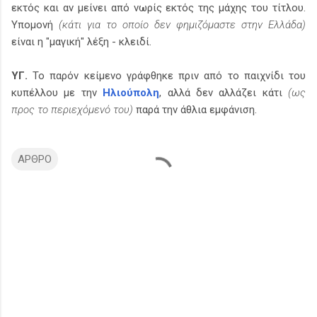
εκτός και αν μείνει από νωρίς εκτός της μάχης του τίτλου.
Υπομονή
(κάτι για το οποίο δεν φημιζόμαστε στην Ελλάδα)
είναι η "μαγική" λέξη - κλειδί.
ΥΓ.
Το παρόν κείμενο γράφθηκε πριν από το παιχνίδι του
κυπέλλου με την
Ηλιούπολη
, αλλά δεν αλλάζει κάτι
(ως
προς το περιεχόμενό του)
παρά την άθλια εμφάνιση.
ΑΡΘΡΟ
Σ
χ
ό
λ
ι
α