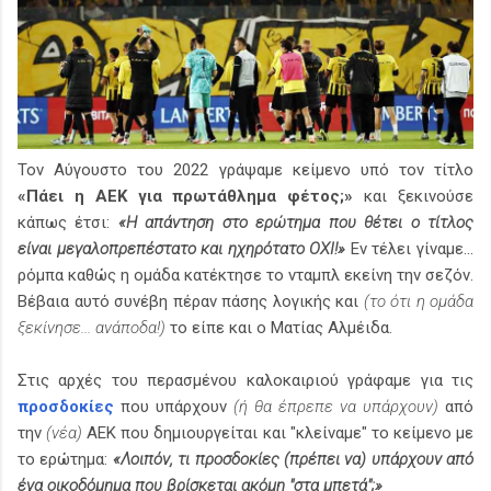
Τον Αύγουστο του 2022 γράψαμε κείμενο υπό τον τίτλο
«Πάει η ΑΕΚ για πρωτάθλημα φέτος;»
και ξεκινούσε
κάπως έτσι:
«Η απάντηση στο ερώτημα που θέτει ο τίτλος
είναι μεγαλοπρεπέστατο και ηχηρότατο ΟΧΙ!»
Εν τέλει γίναμε...
ρόμπα καθώς η ομάδα κατέκτησε το νταμπλ εκείνη την σεζόν.
Βέβαια αυτό συνέβη πέραν πάσης λογικής και
(το ότι η ομάδα
ξεκίνησε... ανάποδα!)
το είπε και ο Ματίας Αλμέιδα.
Στις αρχές του περασμένου καλοκαιριού γράφαμε για τις
προσδοκίες
που υπάρχουν
(ή θα έπρεπε να υπάρχουν)
από
την
(νέα)
ΑΕΚ που δημιουργείται και "κλείναμε" το κείμενο με
το ερώτημα:
«Λοιπόν, τι προσδοκίες (πρέπει να) υπάρχουν από
ένα οικοδόμημα που βρίσκεται ακόμη "στα μπετά";»