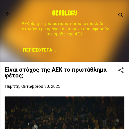
Μετάβαση στο κύριο περιεχόμενο
AEKOLOGY
AEKology. Σχολιαστικού τύπου ιστοσελίδα -
ιστολόγιο με άρθρα και κείμενα που αφορούν
την ομάδα της ΑΕΚ.
ΠΕΡΙΣΣΌΤΕΡΑ…
Είναι στόχος της ΑΕΚ το πρωτάθλημα
φέτος;
Πέμπτη, Οκτωβρίου 30, 2025