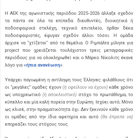
Η ΑΕΚ της αγωνιστικής περιόδου 2025-2026 άλλαξε σχεδόν
τα πάντα σε όλα τα επίπεδα: διευθυντές, διοικητικά ή
ποδοσφαιρικά στελέχη, τεχνικό επιτελείο, ήρθαν δέκα
ποδοσφαιριστές, έφυγαν σχεδόν άλλοι τόσοι. Η ομάδα
άρχισε να "χτίζεται" από τα θεμέλια. Ο Ριμπάλτα μίλησε για
project που χρειάζεται τουλάχιστον τρεις μεταγραφικές
περιόδους για να ολοκληρωθεί και ο Μάρκο Νίκολιτς έκανε
λόγο για
«ήπια ανανέωση»
.
Υπάρχει παγιωμένη η αντίληψη τους Έλληνες φιλάθλους ότι
οι "μεγάλες" ομάδες έχουν
(ή οφείλουν να έχουν)
κάθε χρόνο
ως υποχρεωτικό
(ή αποκλειστικό)
στόχο το πρωτάθλημα, το
κύπελλο και μία καλή πορεία στην Ευρώπη. Ισχύει αυτό; Μόνο
ως κλισέ, στην πραγματικότητα όχι. Δεν ξεκινούν κάθε χρόνο
οι ομάδες από την ίδια αφετηρία και αυτό
(θα έπρεπε να)
επηρεάζει τους στόχους τους.