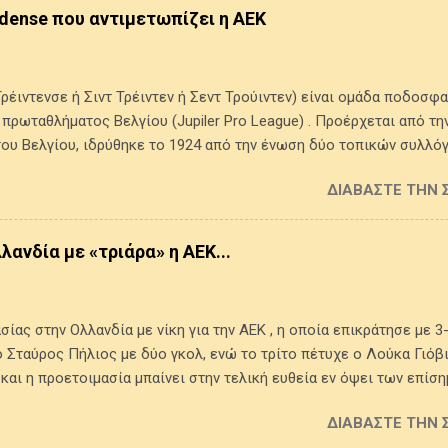
uidense που αντιμετωπίζει η ΑΕΚ
 Τρέιντενσε ή Σιντ Τρέιντεν ή Σεντ Τρούιντεν) είναι ομάδα ποδοσφ
πρωταθλήματος Βελγίου (Jupiler Pro League) . Προέρχεται από την
του Βελγίου, ιδρύθηκε το 1924 από την ένωση δύο τοπικών συλλόγ
ινο και το μπλε. Έχει κατακτήσει ένα League Cup Βελγίου (1998-19
ΔΙΑΒΆΣΤΕ ΤΗΝ 
86-1987, 1993-1994, 2008-2009, 2014-2015), ενώ έφθασε δύο φορέ
 Βελγίου χωρίς να καταφέρει να το κατακτήσει. Την περασμένη αγ
ε απολογισμό 23 νίκες - πέντε ισοπαλίες και 14 ήττες, με τέρματα 
ανδία με «τριάρα» η ΑΕΚ...
στο πρωτάθλημα με 43 βαθμούς σε σαράντα παιχνίδια. Ποιοι ξεχώ
χτ) νεαρός Ιάπωνας σέντερ φορ Keisuke Goto που σημείωσε 13 γκολ
ίας στην Ολλανδία με νίκη για την ΑΕΚ , η οποία επικράτησε με 3-
Σταύρος Πήλιος με δύο γκολ, ενώ το τρίτο πέτυχε ο Λούκα Γιόβι
 και η προετοιμασία μπαίνει στην τελική ευθεία εν όψει των επί
p στην Κρήτη στις 12 Αυγούστου. Το χρονολόγιο της αναμέτρησης:
ΔΙΑΒΆΣΤΕ ΤΗΝ 
αρίν στον Σταύρο Πήλιο , αυτός πάτησε περιοχή από αριστερά και