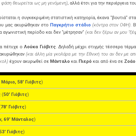
η φάση θεωρείται ως μη γενόμενη)
, αλλά έτσι για την περιέργεια τ
ίσταται η συγκεκριμένη στατιστική κατηγορία, έκανα "βουτιά" σ
ου μας ακυρώθηκαν στο
Παγκρήτιο στάδιο
(κόντρα στον ΟΦΗ)
. 
 αγωνιστική περίοδο και δεν "μέτρησαν"
(και δεν ξέρω αν μου "ξέ
τα πέτυχε ο
Λούκα Γιόβιτς
. Δηλαδή μέχρι στιγμής τέσσερα τέρμ
α ακυρώθηκαν
(και άλλη μία γκολάρα με την Εθνική του αν δεν με απ
κολ)
έχουν ακυρωθεί σε
Μάνταλο
και
Πιερό
και από ένα σε
Ζοάο
 Μάριο, 58' Γιόβιτς
)
 (
50' Γιόβιτς
)
(
78' Γιόβιτς
)
ν, 69' Μάνταλος
)
53' Γιόβιτς
)