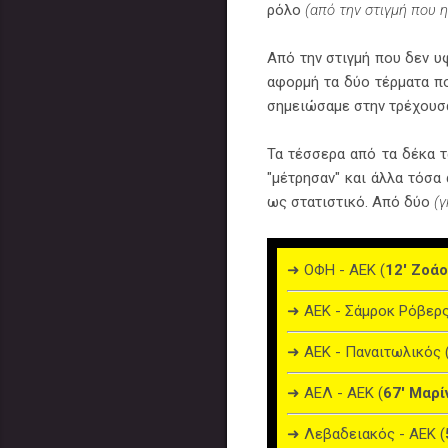
ρόλο
(από την στιγμή που 
Από την στιγμή που δεν υφ
αφορμή τα δύο τέρματα π
σημειώσαμε στην τρέχουσα
Τα τέσσερα από τα δέκα 
"μέτρησαν" και άλλα τόσ
ως στατιστικό. Από δύο
(γ
➜ ΟΦΗ - ΑΕΚ (
12' Ζοάο
➜ ΑΕΚ - Σάμροκ Ρόβερς
➜ ΑΕΚ - Παναιτωλικός 
➜ ΑΕΛ - ΑΕΚ (
67' Μαρί
➜ Λεβαδειακός - ΑΕΚ (