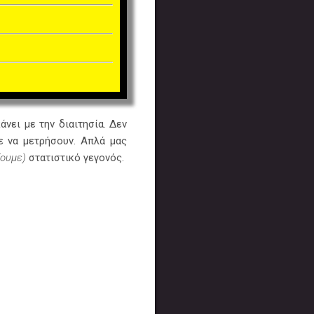
νει με την διαιτησία. Δεν
ε να μετρήσουν. Απλά μας
ζουμε)
στατιστικό γεγονός.