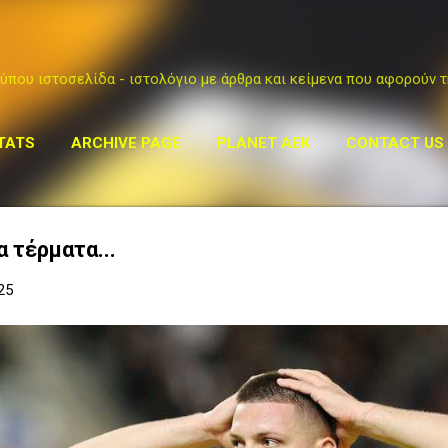
Μετάβαση στο κύριο περιεχόμενο
ύπου ιστοσελίδα - ιστολόγιο με άρθρα και κείμενα που αφορούν τ
TATS
ARCHIVE PAGE
PLANET AEK
CONTACT US
 τέρματα...
25