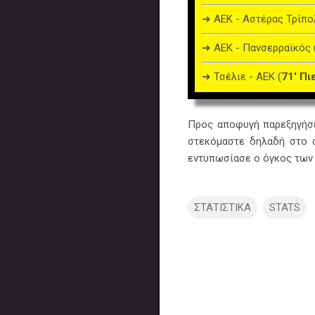
➜ ΑΕΚ - Αστέρας Τρίπο
➜ ΑΕΚ - Πανσερραϊκός 
➜ Τσέλιε - ΑΕΚ (
71' Πι
Προς αποφυγή παρεξηγήσεω
στεκόμαστε δηλαδή στο α
εντυπωσίασε ο όγκος των
ΣΤΑΤΙΣΤΙΚΑ
STATS
Σ
χ
ό
λ