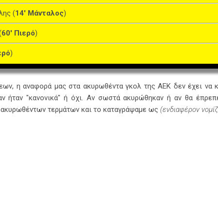
λης (
14' Μάνταλος
)
(
60' Πιερό
)
ερό
)
ν, η αναφορά μας στα ακυρωθέντα γκολ της ΑΕΚ δεν έχει να κά
ν ήταν "κανονικά" ή όχι. Αν σωστά ακυρώθηκαν ή αν θα έπρεπ
 ακυρωθέντων τερμάτων και το καταγράψαμε ως
(ενδιαφέρον νομί