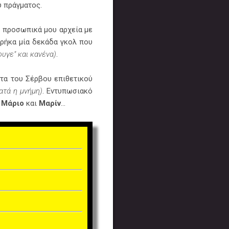
ου πράγματος.
τα προσωπικά μου αρχεία με
Βρήκα μία δεκάδα γκολ που
φυγε" και κανένα)
.
ατα του Σέρβου επιθετικού
ατά η μνήμη)
. Εντυπωσιακό
 Μάριο
και
Μαρίν
...