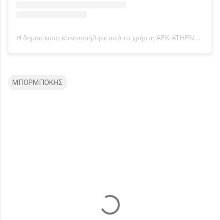
Η δημοσίευση κοινοποιήθηκε από το χρήστη ΑΕΚ ATHENS FC (@aekfc_official)
ΜΠΟΡΜΠΟΚΗΣ
Σ
χ
ό
λ
ι
α