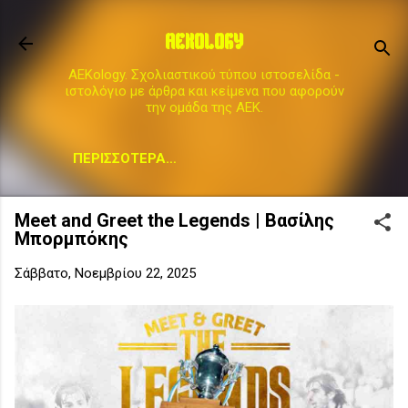
Μετάβαση στο κύριο περιεχόμενο
AEKOLOGY
AEKology. Σχολιαστικού τύπου ιστοσελίδα -
ιστολόγιο με άρθρα και κείμενα που αφορούν
την ομάδα της ΑΕΚ.
ΠΕΡΙΣΣΌΤΕΡΑ…
Meet and Greet the Legends | Βασίλης
Μπορμπόκης
Σάββατο, Νοεμβρίου 22, 2025