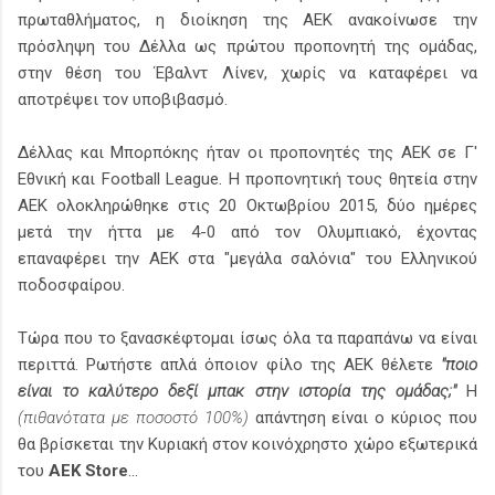
πρωταθλήματος, η διοίκηση της ΑΕΚ ανακοίνωσε την
πρόσληψη του Δέλλα ως πρώτου προπονητή της ομάδας,
στην θέση του Έβαλντ Λίνεν, χωρίς να καταφέρει να
αποτρέψει τον υποβιβασμό.
Δέλλας και Μπορπόκης ήταν οι προπονητές της ΑΕΚ σε Γ'
Εθνική και Football League. Η προπονητική τους θητεία στην
ΑΕΚ ολοκληρώθηκε στις 20 Οκτωβρίου 2015, δύο ημέρες
μετά την ήττα με 4-0 από τον Ολυμπιακό, έχοντας
επαναφέρει την ΑΕΚ στα "μεγάλα σαλόνια" του Ελληνικού
ποδοσφαίρου.
Τώρα που το ξανασκέφτομαι ίσως όλα τα παραπάνω να είναι
περιττά. Ρωτήστε απλά όποιον φίλο της ΑΕΚ θέλετε
"ποιο
είναι το καλύτερο δεξί μπακ στην ιστορία της ομάδας;"
Η
(πιθανότατα με ποσοστό 100%)
απάντηση είναι ο κύριος που
θα βρίσκεται την Κυριακή στον κοινόχρηστο χώρο εξωτερικά
του
AEK Store
...