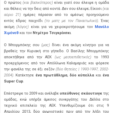
Ο πρώτος
(και βασικότερος)
είναι γιατί σου έλειψε η ομάδα
και θέλεις να την δεις από κοντά. Δεν σου έλειψε; Είκοσι
(και
αύριο 21)
ημέρες πέρασαν από το αμέσως προηγούμενο
εντός έδρας παιχνίδι
(το ματς με τον Παναιτωλικό)
. Ένας
ακόμη
(λόγος)
είναι για να χειροκροτήσουμε τον
Μανόλο
Χιμένεθ
και τον
Ντμίτρο Τσιγκρίνσκι
.
Ο Μπορμπόκης σου
(μας)
δίνει ένα ακόμη κίνητρο για να
βρεθείς την Κυριακή στο γήπεδο. Ο Βασίλης Μπορμπόκης
αποκτήθηκε από την ΑΕΚ
(ως μεσοεπιθετικός)
το 1993
προερχόμενος από τον Απόλλωνα Καλαμαριάς και φόρεσε
την φανέλα της σε έξι σεζόν
(δύο θητείες | 1993-1997, 2002-
2004)
. Κατέκτησε
ένα πρωτάθλημα
,
δύο κύπελλα
και
ένα
Super Cup
.
Επέστρεψε το 2009 και ανέλαβε
υπεύθυνος σκάουτινγκ
της
ομάδας, ενώ υπήρξε άμεσος συνεργάτης του Δέλλα στο
τεχνικό επιτελείο της ΑΕΚ. Υπενθυμίζουμε ότι στις 9
Απριλίου 2013, δύο αγωνιστικές πριν από την λήξη του