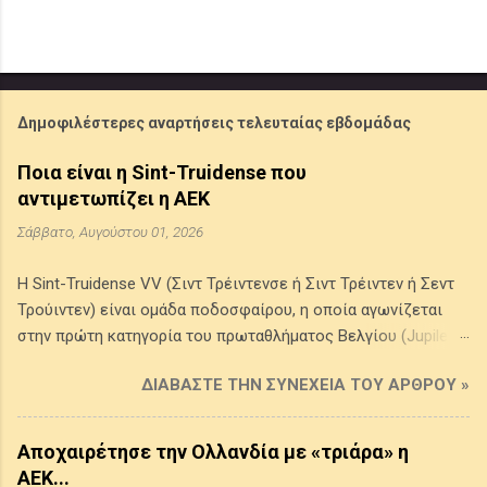
Δημοφιλέστερες αναρτήσεις τελευταίας εβδομάδας
Ποια είναι η Sint-Truidense που
αντιμετωπίζει η ΑΕΚ
Σάββατο, Αυγούστου 01, 2026
Η Sint-Truidense VV (Σιντ Τρέιντενσε ή Σιντ Τρέιντεν ή Σεντ
Τρούιντεν) είναι ομάδα ποδοσφαίρου, η οποία αγωνίζεται
στην πρώτη κατηγορία του πρωταθλήματος Βελγίου (Jupiler
Pro League) . Προέρχεται από την πόλη Σιντ Τρέιντεν στην
ΔΙΑΒΆΣΤΕ ΤΗΝ ΣΥΝΈΧΕΙΑ ΤΟΥ ΆΡΘΡΟΥ »
επαρχία της Λιμβουργίας του Βελγίου, ιδρύθηκε το 1924 από
την ένωση δύο τοπικών συλλόγων της πόλης και τα χρώματά
της είναι το κίτρινο και το μπλε. Έχει κατακτήσει ένα League
Αποχαιρέτησε την Ολλανδία με «τριάρα» η
Cup Βελγίου (1998-1999) και τέσσερα πρωταθλήμα Β' Εθνικής
ΑΕΚ...