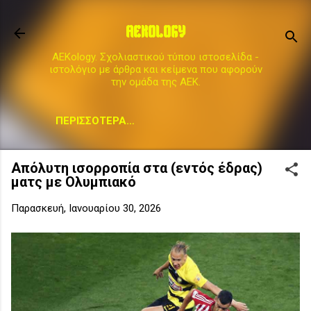
Μετάβαση στο κύριο περιεχόμενο
AEKOLOGY
AEKology. Σχολιαστικού τύπου ιστοσελίδα -
ιστολόγιο με άρθρα και κείμενα που αφορούν
την ομάδα της ΑΕΚ.
ΠΕΡΙΣΣΌΤΕΡΑ…
Απόλυτη ισορροπία στα (εντός έδρας)
ματς με Ολυμπιακό
Παρασκευή, Ιανουαρίου 30, 2026