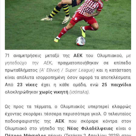
71 αναμετρήσεις μεταξύ της
ΑΕΚ
του Ολυμπιακού,
με
γηπεδούχο την ΑΕΚ
, πραγματοποιήθηκαν σε επίπεδο
πρωταθλήματος
(Α' Εθνική / Super League)
και η κατάσταση
είναι απόλυτα ισορροπημένη όσον αφορά τα αποτελέσματα.
Από
23 νίκες
έχει η κάθε ομάδα, ενώ
25 παιχνίδια
ολοκληρώθηκαν
χωρίς νικητή
(ισόπαλα)
.
Ως προς τα τέρματα, ο Ολυμπιακός υπερτερεί ελαφρώς
έχοντας σκοράρει τέσσερα περισσότερα γκολ. Ο τελευταίος
ποδοσφαιριστής της
ΑΕΚ
που σκόραρε κόντρα στον
Ολυμπιακό στο γήπεδο της
Νέας Φιλαδέλφειας
είναι ο
Πέτρος Μάνταλος
πέρυσι (Τετάρτη 2 Απριλίου 2025) στον