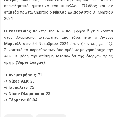
επαναληπτικό ημιτελικό του κυπέλλου Ελλάδος και σε
επίπεδο πρωταθλήματος ο
Νίκλας Ελίασον
στις 31 Μαρτίου
2024.
Ο
τελευταίος
παίκτης της
ΑΕΚ
που βρήκε δίχτυα κόντρα
στον Ολυμπιακό, ανεξάρτητα από έδρα, ήταν ο
Αντονί
Μαρσιάλ
στις 24 Νοεμβρίου 2024
(στην ήττα μας με 4-1)
.
Συνοπτικά το παρελθόν των δύο ομάδων με γηπεδούχο την
ΑΕΚ με βάση την επίσημη ιστοσελίδα της διοργανώτριας
αρχής
(Super League)
:
➺
Αναμετρήσεις
: 71
➺
Νίκες ΑΕΚ
: 23
➺
Ισοπαλίες
: 25
➺
Νίκες Ολυμπιακού
: 23
➺
Τέρματα
: 80-84