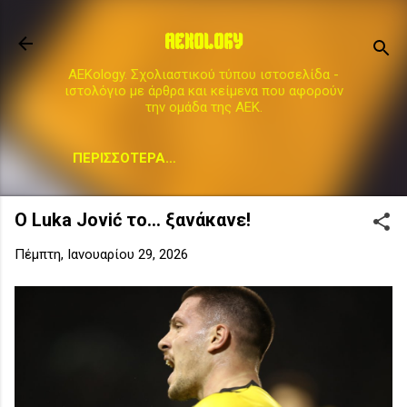
Μετάβαση στο κύριο περιεχόμενο
AEKOLOGY
AEKology. Σχολιαστικού τύπου ιστοσελίδα -
ιστολόγιο με άρθρα και κείμενα που αφορούν
την ομάδα της ΑΕΚ.
ΠΕΡΙΣΣΌΤΕΡΑ…
Ο Luka Jović το... ξανάκανε!
Πέμπτη, Ιανουαρίου 29, 2026