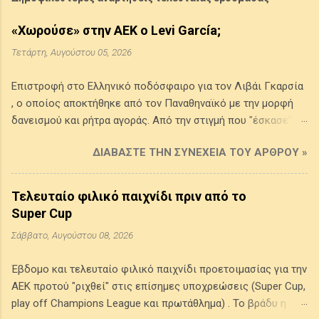
«Χωρούσε» στην ΑΕΚ ο Levi García;
Τετάρτη, Αυγούστου 05, 2026
Επιστροφή στο Ελληνικό ποδόσφαιρο για τον Λιβάι Γκαρσία
, ο οποίος αποκτήθηκε από τον Παναθηναϊκό με την μορφή
δανεισμού και ρήτρα αγοράς. Από την στιγμή που "έσκασε" το
θέμα άρχισε και ροή σχολίων (και από φίλους της ΑΕΚ) , για
ΔΙΑΒΆΣΤΕ ΤΗΝ ΣΥΝΈΧΕΙΑ ΤΟΥ ΆΡΘΡΟΥ »
το αν "κάνει" πλέον ο παίκτης, αν πράττει ορθά που πάει σε
άλλη Ελληνική ομάδα, για το αν έπρεπε να ασχοληθεί η ΑΕΚ ,
για το αν "χωράει" στην τωρινή ΑΕΚ (και αν ναι σε ποια θέση:
Τελευταίο φιλικό παιχνίδι πριν από το
φορ ή εξτρέμ;) , μέχρι για το ότι είναι... "χασογκόλης"
Super Cup
διάβασα. Η αγωνιστική του κατάσταση Δεν παρακολούθησα
Σάββατο, Αυγούστου 08, 2026
παιχνίδια της Σπαρτάκ Μόσχας οπότε δεν μπορώ να γνωρίζω
σε τι κατάσταση (σωματικά - αγωνιστικά) βρίσκεται ο Λιβάι
Έβδομο και τελευταίο φιλικό παιχνίδι προετοιμασίας για την
Γκαρσία . Το μόνο που (μπορούμε να) ξέρουμε είναι η
ΑΕΚ προτού "ριχθεί" στις επίσημες υποχρεώσεις (Super Cup,
στατιστική του παρουσία στην Ρωσία. Εμφανίσεις, χρόνος
play off Champions League και πρωτάθλημα) . Το βράδυ η
συμμετοχής, γκολ, ασίστ και τα υπόλοιπα στατιστικά του.