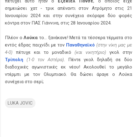
πετύχει αυτό ήταν ο
Εζεκιέλ Πόνσε
, ο οποίος είχε
σημειώσει χατ - τρικ απέναντι στον Ατρόμητο στις 21
Ιανουαρίου 2024 και στην συνέχεια σκόραρε δύο φορές
κόντρα στον ΠΑΣ Γιάννινα, στις 28 Ιανουαρίου 2024.
Πλέον ο
Λούκα
το... ξανάκανε! Μετά τα τέσσερα τέρματα στο
εντός έδρας παιχνίδι με τον
Παναθηναϊκό
(στην νίκη μας με
4-0)
πέτυχε και το μοναδικό
(και νικητήριο)
γκολ στην
Τρίπολη
(1-0 τον Αστέρα)
. Πέντε γκολ δηλαδή σε δύο
διαδοχικές αγωνιστικές εκ νέου! Ακολουθεί το μεγάλο
ντέρμπι με τον Ολυμπιακό. Θα δώσει άραγε ο Λούκα
συνέχεια στο σερί;
LUKA JOVIC
Σ
χ
ό