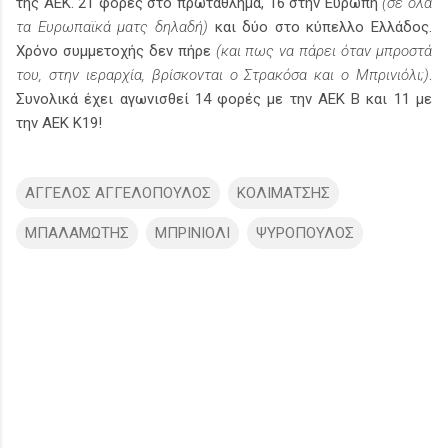
της ΑΕΚ. 21 φορές στο πρωτάθλημα, 16 στην Ευρώπη
(σε όλα
τα Ευρωπαϊκά ματς δηλαδή)
και δύο στο κύπελλο Ελλάδος.
Χρόνο συμμετοχής δεν πήρε
(και πως να πάρει όταν μπροστά
του, στην ιεραρχία, βρίσκονται ο Στρακόσα και ο Μπρινιόλι;)
.
Συνολικά έχει αγωνισθεί 14 φορές με την ΑΕΚ Β και 11 με
την ΑΕΚ Κ19!
ΑΓΓΕΛΟΣ ΑΓΓΕΛΟΠΟΥΛΟΣ
ΚΟΛΙΜΑΤΣΗΣ
ΜΠΑΛΑΜΩΤΗΣ
ΜΠΡΙΝΙΟΛΙ
ΨΥΡΟΠΟΥΛΟΣ
Σ
χ
ό
λ
ι
α