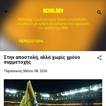
Μετάβαση στο κύριο περιεχόμενο
AEKOLOGY
AEKology. Σχολιαστικού τύπου ιστοσελίδα -
ιστολόγιο με άρθρα και κείμενα που αφορούν
την ομάδα της ΑΕΚ.
ΠΕΡΙΣΣΌΤΕΡΑ…
Στην αποστολή, αλλά χωρίς χρόνο
συμμετοχής
Παρασκευή, Μαΐου 08, 2026