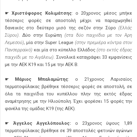
☛
Χριστόφορος Κολιμάτσης
: ο 20χρονος μέσος μπήκε
τέσσερις φορές σε αποστολή μέχρι να παραχωρηθεί
δανεικός στο δεύτερο μισό της σεζόν στην Σύρο
(Ελλάς
Σύρου)
. Δύο στην Ευρώπη
(στα δύο παιχνίδια με τον Άρη
Λεμεσού)
, μία στην Super League
(στην πρεμιέρα κόντρα στον
Πανσερραϊκό)
και μία στο κύπελλο Ελλάδος
(στο εκτός έδρας
παιχνίδι με το Αιγάλεω)
. Συνολικά καταγράφει 33 εμφανίσεις
με την ΑΕΚ Κ19 και 15 με την ΑΕΚ Β.
☛
Μάριος Μπαλαμώτης
: ο 21χρονος Λαρισαίος
τερματοφύλακας βρέθηκε τέσσερις φορές σε αποστολή, σε
όλα τα παιχνίδια του κυπέλλου πλην της εκτός έδρας
αναμέτρησης με την Ηλιούπολη. Έχει φορέσει 15 φορές την
φανέλα της ομάδας Κ19 (της ΑΕΚ).
☛
Άγγελος Αγγελόπουλος:
ο 23χρονος ύψους 1,89
τερματοφύλακας βρέθηκε σε 39 αποστολές φετινών αγώνων