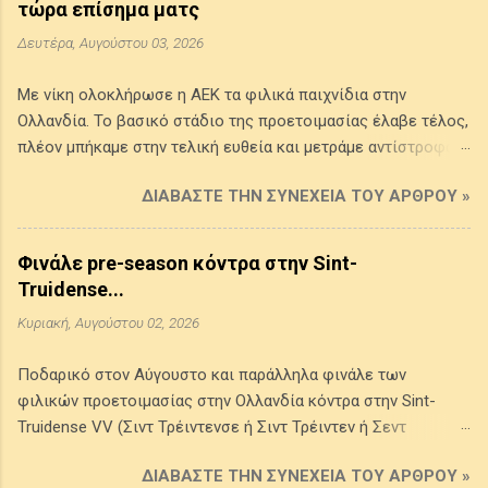
τώρα επίσημα ματς
μακρινή μεταβίβαση του Μαρίν στον Σταύρο Πήλιο , αυτός
Δευτέρα, Αυγούστου 03, 2026
πάτησε περιοχή από αριστερά και με διαγώνιο σουτ βρήκε
δίχτυα και άνοιξε το σκορ για την ΑΕΚ. 11' Κοντινή κεφαλιά
Με νίκη ολοκλήρωσε η ΑΕΚ τα φιλικά παιχνίδια στην
του Σοέλε στο δεύτερο δοκάρι μετά από σέντρα από δεξιά,
Ολλανδία. Το βασικό στάδιο της προετοιμασίας έλαβε τέλος,
έπεσε στην δεξιά του γωνία και έβγαλε ο Στρακόσα για να
πλέον μπήκαμε στην τελική ευθεία και μετράμε αντίστροφα
μπλοκάρει σε δεύτερο χρόνο. 16' Ο Βάργκα πάσαρε στον
για την έναρξη της (νέας) αγωνιστικής περιόδου 2026-2027.
Πήλιο κι αυτός για τον Μάγερ, ο οποίος πλάσαρε άστοχα από
ΔΙΑΒΆΣΤΕ ΤΗΝ ΣΥΝΈΧΕΙΑ ΤΟΥ ΆΡΘΡΟΥ »
Τι ξεχωρίσαμε από το φιλικό κόντρα στην Σεντ Τρούιντεν και
το ύψος της μεγάλης περιοχής. 17' Αντεπίθεση για την ΑΕΚ,
θέλουμε να σχολιάσουμε... Ο "διαστημικός" Πήλιος
υπέροχη προωθημένη πάσα του Γιόβιτς για τον Μαρίν, το
Πραγματικά εντυπωσιακή η εμφάνιση του Σταύρου Πήλιου
σουτ του οποίου υπό πίεση ήτ...
Φινάλε pre-season κόντρα στην Sint-
στο τελευταίο φιλικό προετοιμασίας της ΑΕΚ στην Ολλανδία.
Truidense...
Ιδιαίτερα στο πρώτο ημίχρονο ήταν όχι μονάχα εξαιρετικός,
Κυριακή, Αυγούστου 02, 2026
αλλά και άκρως κομβικός - καταλυτικός και στα δύο μισά του
γηπέδου. Είναι απόλυτα χαρακτηριστικό, αλλά και ενδεικτικό
Ποδαρικό στον Αύγουστο και παράλληλα φινάλε των
της παρουσίας του, το ότι στις έξι πρώτες καλές στιγμές
φιλικών προετοιμασίας στην Ολλανδία κόντρα στην Sint-
που δημιούργησε η ομάδα, κόντρα στην Σεντ Τρούιντεν, ο
Truidense VV (Σιντ Τρέιντενσε ή Σιντ Τρέιντεν ή Σεντ
αριστεροπόδαρος ακραίος αμυντικός ήταν "μέσα" στις πέντε,
Τρούιντεν) για την ΑΕΚ . Φιλικό προετοιμασίας νούμερο έξι
με δύο γκολ, δύο πάσες κλειδιά και μία (άστοχη) τελική
ΔΙΑΒΆΣΤΕ ΤΗΝ ΣΥΝΈΧΕΙΑ ΤΟΥ ΆΡΘΡΟΥ »
και τελευταίο πριν αρχίσουν τα επίσημα παιχνίδια . Όπως
προσπάθεια! Δείτε, σε ένα πολύ χαρακτηριστικό στιγμιότυπο,