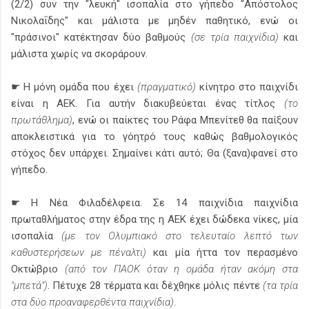
(2/2) συν την "λευκή" ισοπαλία στο γήπεδο "Απόστολος
Νικολαΐδης" και μάλιστα με μηδέν παθητικό, ενώ οι
"πράσινοι" κατέκτησαν δύο βαθμούς
(σε τρία παιχνίδια)
και
μάλιστα χωρίς να σκοράρουν.
☛ Η μόνη ομάδα που έχει
(πραγματικό)
κίνητρο στο παιχνίδι
είναι η ΑΕΚ. Για αυτήν διακυβεύεται ένας τίτλος
(το
πρωτάθλημα)
, ενώ οι παίκτες του Ράφα Μπενίτεθ θα παίξουν
αποκλειστικά για το γόητρό τους καθώς βαθμολογικός
στόχος δεν υπάρχει. Σημαίνει κάτι αυτό; Θα (ξανα)φανεί στο
γήπεδο.
☛ Η Νέα Φιλαδέλφεια. Σε 14 παιχνίδια παιχνίδια
πρωταθλήματος στην έδρα της η ΑΕΚ έχει δώδεκα νίκες, μία
ισοπαλία
(με τον Ολυμπιακό στο τελευταίο λεπτό των
καθυστερήσεων με πέναλτι)
και μία ήττα τον περασμένο
Οκτώβριο
(από τον ΠΑΟΚ όταν η ομάδα ήταν ακόμη στα
"μπετά")
. Πέτυχε 28 τέρματα και δέχθηκε μόλις πέντε
(τα τρία
στα δύο προαναφερθέντα παιχνίδια)
.