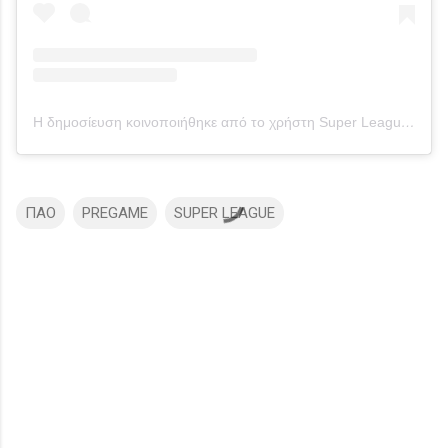
Η δημοσίευση κοινοποιήθηκε από το χρήστη Super League Greece (@super_league_gr)
ΠΑΟ
PREGAME
SUPER LEAGUE
Σ
χ
ό
λ
ι
α