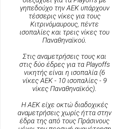
γηπεδούχο την ΑΕΚ υπάρχουν
τέσσερις νίκες για τους
Κιτρινόμαυρους, πέντε
ισοπαλίες και τρεις νίκες του
Παναθηναϊκού.
Στις αναμετρήσεις τους και
στις δύο έδρες για τα Playoffs
νικητής είναι η ισοπαλία (6
νίκες ΑΕΚ - 10 ισοπαλίες - 9
νίκες Παναθηναϊκός).
Η ΑΕΚ είχε οκτώ διαδοχικές
αναμετρήσεις χωρίς ήττα στην
έδρα της από τους Πράσινους
μέχρι την περσινή αναμέτρηση