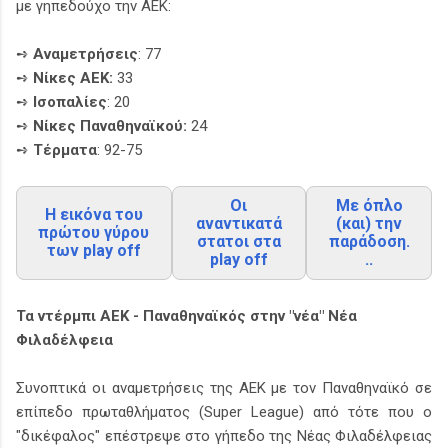
με γηπεδούχο την ΑΕΚ:
➺
Αναμετρήσεις
: 77
➺
Νίκες ΑΕΚ:
33
➺
Ισοπαλίες
: 20
➺
Νίκες Παναθηναϊκού:
24
➺
Τέρματα
: 92-75
Οι
Με όπλο
Η εικόνα του
αναντικατά
(και) την
πρώτου γύρου
στατοι στα
παράδοση.
των play off
play off
..
Τα ντέρμπι ΑΕΚ - Παναθηναϊκός στην "νέα" Νέα
Φιλαδέλφεια
Συνοπτικά οι αναμετρήσεις της ΑΕΚ με τον Παναθηναϊκό σε
επίπεδο πρωταθλήματος (Super League) από τότε που ο
"δικέφαλος" επέστρεψε στο γήπεδο της Νέας Φιλαδέλφειας