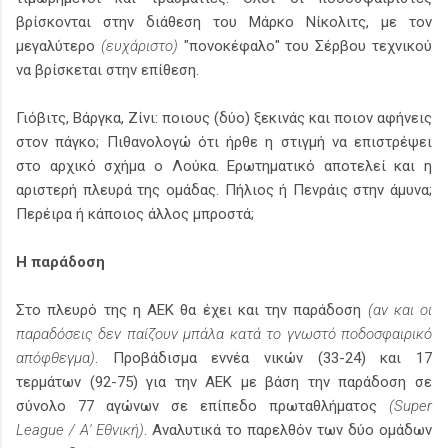
βρίσκονται στην διάθεση του Μάρκο Νίκολιτς, με τον
μεγαλύτερο
(ευχάριστο)
"πονοκέφαλο" του Σέρβου τεχνικού
να βρίσκεται στην επίθεση.
Γιόβιτς, Βάργκα, Ζίνι: ποιους (δύο) ξεκινάς και ποιον αφήνεις
στον πάγκο; Πιθανολογώ ότι ήρθε η στιγμή να επιστρέψει
στο αρχικό σχήμα ο Λούκα. Ερωτηματικό αποτελεί και η
αριστερή πλευρά της ομάδας. Πήλιος ή Πενράις στην άμυνα;
Περέιρα ή κάποιος άλλος μπροστά;
Η παράδοση
Στο πλευρό της η ΑΕΚ θα έχει και την παράδοση
(αν και οι
παραδόσεις δεν παίζουν μπάλα κατά το γνωστό ποδοσφαιρικό
απόφθεγμα)
. Προβάδισμα εννέα νικών (33-24) και 17
τερμάτων (92-75) για την ΑΕΚ με βάση την παράδοση σε
σύνολο 77 αγώνων σε επίπεδο πρωταθλήματος
(Super
League / Α' Εθνική)
. Αναλυτικά το παρελθόν των δύο ομάδων