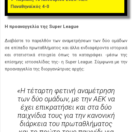
Παναθηναϊκός 4-0
Η προαναγγελία της Super League
Διαβάστε το παρελθόν των αναμετρήσεων των δύο ομάδων
σε επίπεδο πρωταθλήματος και άλλα ενδιαφέροντα ιστορικά
και στατιστικά στοιχεία όπως τα καταγράφει -μέσω της
επίσημης ιστοσελίδας της- η Super League. Σύμφωνα με την
προαναγγελία της διοργανώτριας αρχής:
«Η τέταρτη φετινή αναμέτρηση
των δύο ομάδων, με την ΑΕΚ να
έχει επικρατήσει και στα δύο
παιχνίδια τους για την κανονική
διάρκεια του πρωταθλήματος
και το πρώτο τους παιχνίδι για