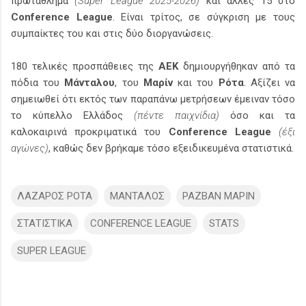
πρωτάθλημα
(Super League 2025-2026)
και άλλες 15 στο
Conference League
. Είναι τρίτος, σε σύγκριση με τους
συμπαίκτες του και στις δύο διοργανώσεις.
180 τελικές προσπάθειες της
ΑΕΚ
δημιουργήθηκαν από τα
πόδια του
Μάνταλου
, του
Μαρίν
και του
Ρότα
. Αξίζει να
σημειωθεί ότι εκτός των παραπάνω μετρήσεων έμειναν τόσο
το κύπελλο Ελλάδος
(πέντε παιχνίδια)
όσο και τα
καλοκαιρινά προκριματικά του
Conference League
(έξι
αγώνες)
, καθώς δεν βρήκαμε τόσο εξειδικευμένα στατιστικά.
ΛΑΖΑΡΟΣ ΡΟΤΑ
ΜΑΝΤΑΛΟΣ
ΡΑΖΒΑΝ ΜΑΡΙΝ
ΣΤΑΤΙΣΤΙΚΑ
CONFERENCE LEAGUE
STATS
SUPER LEAGUE
Σ
χ