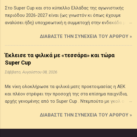
ματς που θα κρίνει τίτλο ένα φιλικό κόντρα σε ομάδα
Στο Super Cup και στο κύπελλο Ελλάδας της αγωνιστικής
κατώτερης κατηγορίας (Super League 2) , η οποία μάλιστα
περιόδου 2026-2027 είναι (ως γνωστόν κι όπως έχουμε
ήταν στα play out παραμονής. Περισσότερο ως ξεμούδιασμα
αναλύσει ήδη) υποχρεωτική η συμμετοχή στην ενδεκάδα μίας
το βλέπω το σημερινό φιλικό, για να χαλαρώσουν από την
ομάδας, σε ολόκληρη την διάρκεια του αγώνα καθώς και στην
ρουτίνα και την μονοτονία των προπονήσεων οι παίκτες. Όχι
ΔΙΑΒΆΣΤΕ ΤΗΝ ΣΥΝΈΧΕΙΑ ΤΟΥ ΆΡΘΡΟΥ »
παράταση, δύο (2) ποδοσφαιριστών γεννηθέντων μέχρι την
πως ο Μάρκο δεν θα "τεστάρει" (και δεν θα δει) κάποια
πρώτη του έτους 2004, οι οποίοι να έχουν δικαίωμα
πράγματα εν όψει του Super Cup. Σημεία ενδιαφέροντος: 1)
συμμετοχής στην Εθνική Ελλάδος (κάτι που αποκλείει
Θα δούμε την ομά...
Έκλεισε τα φιλικά με «τεσσάρα» και τώρα
περιπτώσεις τύπου Σαχαμπό και Γκεοργκίεφ παρότι
Super Cup
βρίσκονται εντός του ηλιακού γκρουπ) . Με αυτή την
Σάββατο, Αυγούστου 08, 2026
πραγματικότητα θα αγωνιστεί η ΑΕΚ στο Super Cup σε λίγες
ημέρες στην Κρήτη. Με τα μέχρι τώρα δεδομένα (γιατί η
Με νίκη ολοκλήρωσε τα φιλικά ματς προετοιμασίας η ΑΕΚ
μεταγραφική περίοδος βρίσκεται σε εξέλιξη, αν και δεν
και πλέον στρέφει την προσοχή της στα επίσημα παιχνίδια,
νομίζω ότι η ΑΕΚ θα αποκτήσει άλλον Έλληνα
αρχής γενομένης από το Super Cup . Ντεμπούτο με γκολ ο
ποδοσφαιριστή Κ22) , οι παίκτες που υπολογίζονται
Βιτάλις , χατ τρικ ο καταπληκτικός Γκατσίνοβιτς . Το
θεωρητικά είναι οι: ➣ Δημήτρης Καλοσκάμης (1 Μαρτίου
ΔΙΑΒΆΣΤΕ ΤΗΝ ΣΥΝΈΧΕΙΑ ΤΟΥ ΆΡΘΡΟΥ »
χρονολόγιο της φιλικής αναμέτρησης: 2' Ταχύτατη
2005, μεσοεπιθετικός) ➣ Χρήστος Αλεξίου (30 Ιουνίου 2005,
αντεπίθεση με τον Κουτέσα να πασάρει στην πλάτη της
κεντρικός αμυντικός) ➣ Ζώης Καραργύρης (18 Αυγούστου
αντίπαλης άμυνας για τον Ζούμπκοφ, ο οποίος ανατράπηκε
2007, επιθετικός) ➣ Μάριος Μπαλαμώτης (6 Μαΐου 2005,