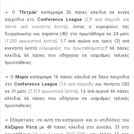
➢ Ο
"Πετράν"
κατέγραψε 26 πάσες κλειδιά σε εννέα
παιχνίδια στο
Conference League
(2,9 ανά παιχνίδι και
πέντε ανά ενενήντα λεπτά)
, όντας ο κορυφαίος της
διοργάνωσης και σαράντα (40) στο πρωτάθλημα σε 24 ματς
(1.293 αγωνιστικά λεπτά)
, 1,7 ανά αγώνα και τρεις (3) ανά
ενενήντα λεπτά
(κορυφαίος του πρωταθλήματος)
! 66 πάσες
κλειδιά, 66 πάσες που οδήγησαν σε ισάριθμες τελικές
προσπάθειες.
➢ Ο
Μαρίν
κατέγραψε 16 πάσες κλειδιά σε δέκα παιχνίδια
στο
Conference League
(1,6 ανά παιχνίδι)
και πενήντα (50)
σε 31 ματς
(2.319 αγωνιστικά λεπτά)
, 1,6 ανά αγώνα! 66 πάσες
κλειδιά, 66 πάσες που οδήγησαν σε ισάριθμες τελικές
προσπάθειες.
➢ Εξαιρετικές -σε αυτή την κατηγορία- και οι επιδόσεις του
Λάζαρου Ρότα
με 48 πάσες κλειδιά στο σύνολο, 33 στο