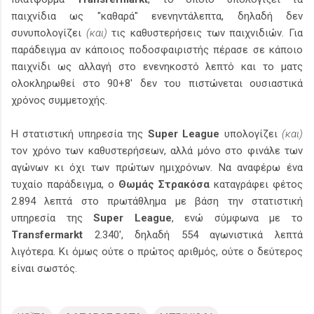
παιχνίδια ως "καθαρά" ενενηντάλεπτα, δηλαδή δεν
συνυπολογίζει
(και)
τις καθυστερήσεις των παιχνιδιών. Για
παράδειγμα αν κάποιος ποδοσφαιριστής πέρασε σε κάποιο
παιχνίδι ως αλλαγή στο ενενηκοστό λεπτό και το ματς
ολοκληρωθεί στο 90+8' δεν του πιστώνεται ουσιαστικά
χρόνος συμμετοχής.
Η στατιστική υπηρεσία της
Super League
υπολογίζει
(και)
τον χρόνο των καθυστερήσεων, αλλά μόνο στο φινάλε των
αγώνων κι όχι των πρώτων ημιχρόνων. Να αναφέρω ένα
τυχαίο παράδειγμα, ο
Θωμάς Στρακόσα
καταγράφει φέτος
2.894 λεπτά στο πρωτάθλημα με βάση την στατιστική
υπηρεσία της
Super League
, ενώ σύμφωνα με το
Transfermarkt
2.340', δηλαδή 554 αγωνιστικά λεπτά
λιγότερα. Κι όμως ούτε ο πρώτος αριθμός, ούτε ο δεύτερος
είναι σωστός.