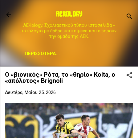
Μετάβαση στο κύριο περιεχόμενο
AEKOLOGY
AEKology. Σχολιαστικού τύπου ιστοσελίδα -
ιστολόγιο με άρθρα και κείμενα που αφορούν
την ομάδα της ΑΕΚ.
ΠΕΡΙΣΣΌΤΕΡΑ…
Ο «βιονικός» Ρότα, το «θηρίο» Koita, ο
«απόλυτος» Brignoli
Δευτέρα, Μαΐου 25, 2026