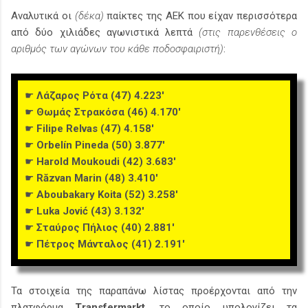
Αναλυτικά οι
(δέκα)
παίκτες της ΑΕΚ που είχαν περισσότερα
από δύο χιλιάδες αγωνιστικά λεπτά
(στις παρενθέσεις ο
αριθμός των αγώνων του κάθε ποδοσφαιριστή)
:
☛
Λάζαρος Ρότα (47) 4.223'
☛
Θωμάς Στρακόσα (46) 4.170'
☛
Filipe Relvas (47) 4.158'
☛
Orbelín Pineda (50) 3.877'
☛
Harold Moukoudi (42) 3.683'
☛
Răzvan Marin (48) 3.410'
☛
Aboubakary Koita (52) 3.258'
☛
Luka Jović (43) 3.132'
☛
Σταύρος Πήλιος (40) 2.881'
☛
Πέτρος Μάνταλος (41) 2.191'
Τα στοιχεία της παραπάνω λίστας προέρχονται από την
πλατφόρμα
Transfermarkt
, το οποίο υπολογίζει τα