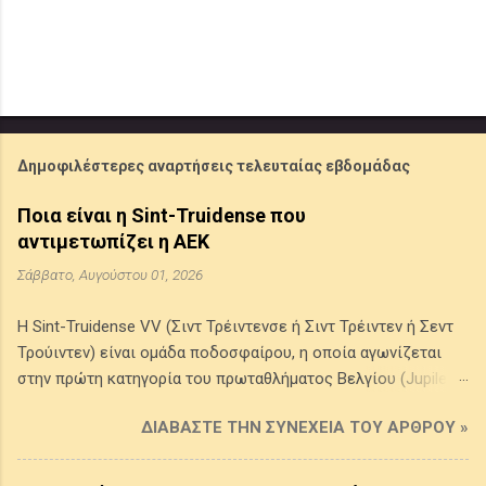
Δημοφιλέστερες αναρτήσεις τελευταίας εβδομάδας
Ποια είναι η Sint-Truidense που
αντιμετωπίζει η ΑΕΚ
Σάββατο, Αυγούστου 01, 2026
Η Sint-Truidense VV (Σιντ Τρέιντενσε ή Σιντ Τρέιντεν ή Σεντ
Τρούιντεν) είναι ομάδα ποδοσφαίρου, η οποία αγωνίζεται
στην πρώτη κατηγορία του πρωταθλήματος Βελγίου (Jupiler
Pro League) . Προέρχεται από την πόλη Σιντ Τρέιντεν στην
ΔΙΑΒΆΣΤΕ ΤΗΝ ΣΥΝΈΧΕΙΑ ΤΟΥ ΆΡΘΡΟΥ »
επαρχία της Λιμβουργίας του Βελγίου, ιδρύθηκε το 1924 από
την ένωση δύο τοπικών συλλόγων της πόλης και τα χρώματά
της είναι το κίτρινο και το μπλε. Έχει κατακτήσει ένα League