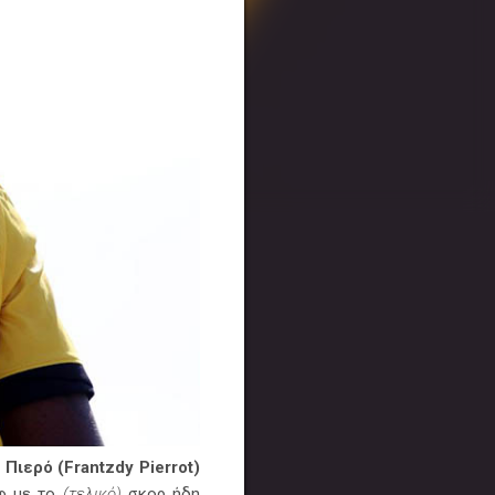
 Πιερό (Frantzdy Pierrot)
έφ με το
(τελικό)
σκορ ήδη