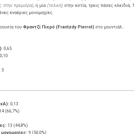
ς στην πρεμιέρα)
, η μία
(τελική)
στην εστία, τρεις πάσες κλειδιά, 
ένες εναέριες μονομαχίες.
αρουσία του
Φραντζί Πιερό (Frantzdy Pierrot)
στο μουντιάλ...
)
: 0,65
 0,10
:
3
xA):
0,13
14 (66,7%)
ες:
13 (44,8%)
 μονομαχίες:
9 (50,0%)