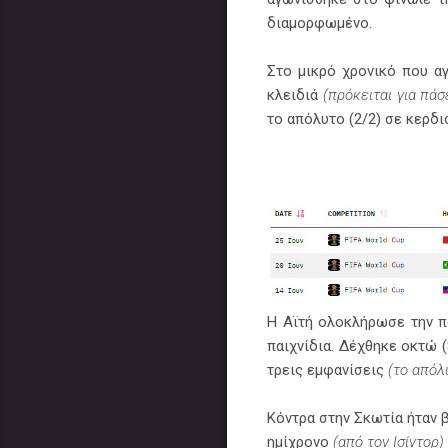
διαμορφωμένο.
Στο μικρό χρονικό που α
κλειδιά
(πρόκειται για πά
το απόλυτο (2/2) σε κερδι
Η Αϊτή ολοκλήρωσε την π
παιχνίδια. Δέχθηκε οκτώ (
τρεις εμφανίσεις
(το απόλ
Κόντρα στην Σκωτία ήταν β
ημίχρονο
(από τον Ισίντορ)