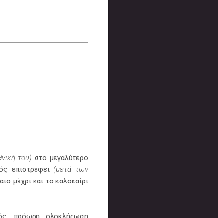
νική του)
στο μεγαλύτερο
κός επιστρέφει
(μετά των
αιο μέχρι και το καλοκαίρι
μός, πρόωρη ολοκλήρωση