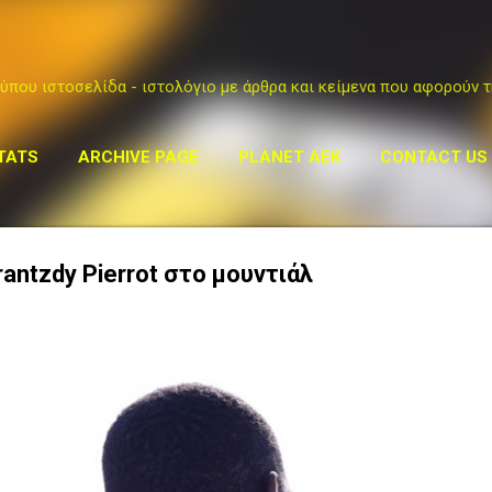
Μετάβαση στο κύριο περιεχόμενο
ύπου ιστοσελίδα - ιστολόγιο με άρθρα και κείμενα που αφορούν τ
TATS
ARCHIVE PAGE
PLANET AEK
CONTACT US
antzdy Pierrot στο μουντιάλ