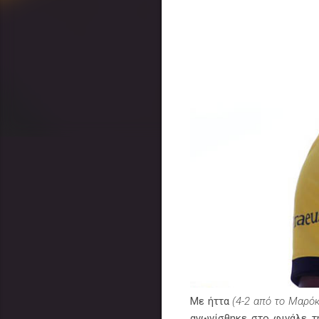
Με ήττα
(4-2 από το Μαρό
αγωνίσθηκε στο φινάλε 