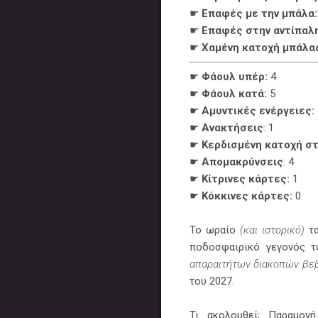
☛
Επαφές με την μπάλα:
☛
Επαφές στην αντίπαλη
☛
Χαμένη κατοχή μπάλα
☛
Φάουλ υπέρ:
4
☛
Φάουλ κατά:
5
☛
Αμυντικές ενέργειες:
☛
Ανακτήσεις
: 1
☛
Κερδισμένη κατοχή στ
☛
Απομακρύνσεις
: 4
☛
Κίτρινες κάρτες:
1
☛
Κόκκινες κάρτες:
0
Το ωραίο
(και ιστορικό)
τα
ποδοσφαιρικό γεγονός τ
απαραιτήτων διακοπών βε
του 2027.
Τι ακολουθεί; Παραμον