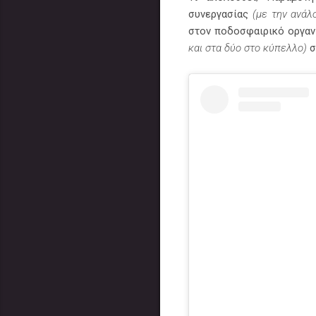
συνεργασίας
(με την ανάλ
στον ποδοσφαιρικό οργαν
και στα δύο στο κύπελλο)
σ