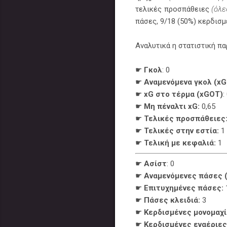
τελικές προσπάθειες
(όλε
πάσες, 9/18 (50%) κερδισμ
Αναλυτικά η στατιστική π
☛
Γκολ
: 0
☛
Αναμενόμενα γκολ (xG
☛
xG στο τέρμα (xGOT)
:
☛
Μη πέναλτι xG:
0,65
☛
Τελικές προσπάθειες
☛
Τελικές στην εστία:
1
☛
Τελική με κεφαλιά:
1
☛
Ασίστ
: 0
☛
Αναμενόμενες πάσες (
☛
Επιτυχημένες πάσες:
☛
Πάσες κλειδιά:
3
☛
Κερδισμένες μονομαχί
☛
Κερδισμένες εναέριες