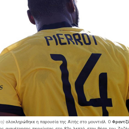
κο)
ολοκληρώθηκε η παρουσία της Αϊτής στο μουντιάλ. Ο
Φραντζί
της αναμέτρησης περνώντας στο 83ο λεπτό στην θέση του Ζοζ