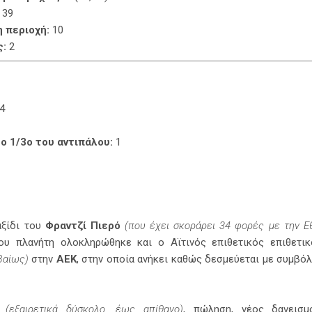
39
 περιοχή:
10
ς:
2
4
ο 1/3ο του αντιπάλου:
1
ξίδι του
Φραντζί Πιερό
(που έχει σκοράρει 34 φορές με την Εθ
ου πλανήτη ολοκληρώθηκε και ο Αϊτινός επιθετικός επιθετι
βαίως)
στην
ΑΕΚ
, στην οποία ανήκει καθώς δεσμεύεται με συμβόλ
ή
(εξαιρετικά δύσκολο, έως απίθανο)
, πώληση, νέος δανεισ