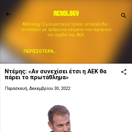
Μετάβαση στο κύριο περιεχόμενο
AEKOLOGY
AEKology. Σχολιαστικού τύπου ιστοσελίδα -
ιστολόγιο με άρθρα και κείμενα που αφορούν
την ομάδα της ΑΕΚ.
ΠΕΡΙΣΣΌΤΕΡΑ…
Ντέμης: «Αν συνεχίσει έτσι η ΑΕΚ θα
πάρει το πρωτάθλημα»
Παρασκευή, Δεκεμβρίου 30, 2022