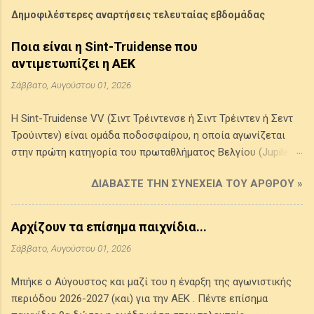
Δημοφιλέστερες αναρτήσεις τελευταίας εβδομάδας
Ποια είναι η Sint-Truidense που
αντιμετωπίζει η ΑΕΚ
Σάββατο, Αυγούστου 01, 2026
Η Sint-Truidense VV (Σιντ Τρέιντενσε ή Σιντ Τρέιντεν ή Σεντ
Τρούιντεν) είναι ομάδα ποδοσφαίρου, η οποία αγωνίζεται
στην πρώτη κατηγορία του πρωταθλήματος Βελγίου (Jupiler
Pro League) . Προέρχεται από την πόλη Σιντ Τρέιντεν στην
ΔΙΑΒΆΣΤΕ ΤΗΝ ΣΥΝΈΧΕΙΑ ΤΟΥ ΆΡΘΡΟΥ »
επαρχία της Λιμβουργίας του Βελγίου, ιδρύθηκε το 1924 από
την ένωση δύο τοπικών συλλόγων της πόλης και τα χρώματά
της είναι το κίτρινο και το μπλε. Έχει κατακτήσει ένα League
Αρχίζουν τα επίσημα παιχνίδια...
Cup Βελγίου (1998-1999) και τέσσερα πρωταθλήμα Β' Εθνικής
Σάββατο, Αυγούστου 01, 2026
(1986-1987, 1993-1994, 2008-2009, 2014-2015), ενώ έφθασε
δύο φορές (1970-1971, 2002-2003) στον τελικό του
Μπήκε ο Αύγουστος και μαζί του η έναρξη της αγωνιστικής
κυπέλλου Βελγίου χωρίς να καταφέρει να το κατακτήσει. Την
περιόδου 2026-2027 (και) για την ΑΕΚ . Πέντε επίσημα
περασμένη αγωνιστική περίοδο (2025-2026) έδωσε 42