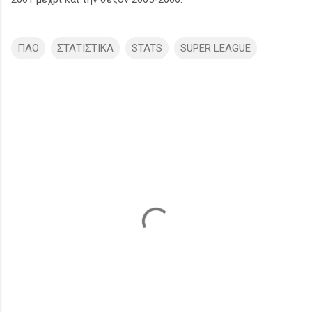
ΠΑΟ
ΣΤΑΤΙΣΤΙΚΑ
STATS
SUPER LEAGUE
Σ
χ
ό
λ
ι
α