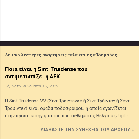
Δημοφιλέστερες αναρτήσεις τελευταίας εβδομάδας
Ποια είναι η Sint-Truidense που
αντιμετωπίζει η ΑΕΚ
Σάββατο, Αυγούστου 01, 2026
Η Sint-Truidense VV (Σιντ Τρέιντενσε ή Σιντ Τρέιντεν ή Σεντ
Τρούιντεν) είναι ομάδα ποδοσφαίρου, η οποία αγωνίζεται
στην πρώτη κατηγορία του πρωταθλήματος Βελγίου (Jupiler
Pro League) . Προέρχεται από την πόλη Σιντ Τρέιντεν στην
ΔΙΑΒΆΣΤΕ ΤΗΝ ΣΥΝΈΧΕΙΑ ΤΟΥ ΆΡΘΡΟΥ »
επαρχία της Λιμβουργίας του Βελγίου, ιδρύθηκε το 1924 από
την ένωση δύο τοπικών συλλόγων της πόλης και τα χρώματά