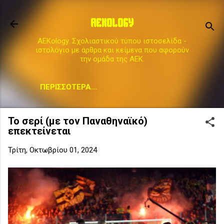
Μετάβαση στο κύριο περιεχόμενο
AEKOLOGY
AEKology. Σχολιαστικού τύπου ιστοσελίδα -
ιστολόγιο με άρθρα και κείμενα που αφορούν
την ομάδα της ΑΕΚ.
ΠΕΡΙΣΣΌΤΕΡΑ…
Το σερί (με τον Παναθηναϊκό)
επεκτείνεται
Τρίτη, Οκτωβρίου 01, 2024