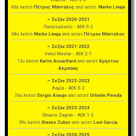
60ό λεπτό
Πέτρος Μάνταλος
από ασίστ:
Marko Livaja
➣
Σεζόν 2020-2021
Παναιτωλικός - ΑΕΚ 0-2
68ο λεπτό
Marko Livaja
από ασίστ
Πέτρου Μάνταλου
➣
Σεζόν 2021-2022
Velez Mostar - ΑΕΚ 2-1
12ο λεπτό
Karim Ansarifard
από ασίστ
Χρήστου
Αλμπάνη
➣
Σεζόν 2022-2023
Λαμία - ΑΕΚ 0-3
35ο λεπτό
Sergio Araujo
από ασίστ
Orbelín Pineda
➣
Σεζόν 2023-2024
Dinamo Zagreb - ΑΕΚ 1-2
59ο λεπτό
Steven Zuber
από ασίστ
Levi García
➣
Σεζόν 2024-2025