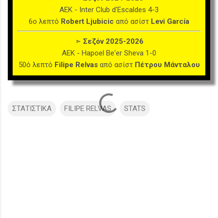
ΑΕΚ - Inter Club d'Escaldes 4-3
6ο λεπτό
Robert Ljubicic
από ασίστ
Levi García
➣
Σεζόν 2025-2026
ΑΕΚ - Hapoel Be'er Sheva 1-0
50ό λεπτό
Filipe Relvas
από ασίστ
Πέτρου Μάνταλου
ΣΤΑΤΙΣΤΙΚΑ
FILIPE RELVAS
STATS
Σ
χ
ό
λ
ι
α