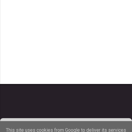
AEKology
. Ιστοσελίδα - ιστολόγιο για την ΑΕΚ. Web design by
This site uses cookies from Google to deliver its services
Art@Net. Copyright © 2013-2026. All rights reserved...