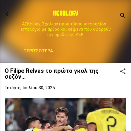
Μετάβαση στο κύριο περιεχόμενο
AEKOLOGY
AEKology. Σχολιαστικού τύπου ιστοσελίδα -
ιστολόγιο με άρθρα και κείμενα που αφορούν
την ομάδα της ΑΕΚ.
ΠΕΡΙΣΣΌΤΕΡΑ…
Ο Filipe Relvas το πρώτο γκολ της
σεζόν...
Τετάρτη, Ιουλίου 30, 2025