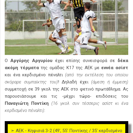
Ο
Αργύρης Αργυρίου
έχει επίσης συνεισφορά σε
δέκα
ακόμη τέρματα
της ομάδας Κ17 της ΑΕΚ με
εννέα ασίστ
και ένα κερδισμένο πέναλτι
(από την εκτέλεση του οποίου
σκόραρε συμπαίκτης του)
! Δηλαδή έχει
(άμεση ή έμμεση)
συμμετοχή σε 39 γκολ της ΑΕΚ στο φετινό πρωτάθλημα. Ας
παρουσιάσουμε και τις -μέχρι τώρα- επιδόσεις του
Παναγιώτη Ποντίκη
(16 γκολ συν τέσσερις ασίστ κι ένα
κερδισμένο πέναλτι)
:
➣ ΑΕΚ - Κηφισιά 3-2 (49', 55' Ποντίκης / 35' κερδισμένο