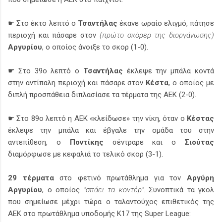
☛ Στο έκτο λεπτό ο
Τσαντήλας
έκανε ωραίο ελιγμό, πάτησε
περιοχή και πάσαρε στον
(πρώτο σκόρερ της διοργάνωσης)
Αργυρίου
, ο οποίος άνοιξε το σκορ (1-0).
☛ Στο 39ο λεπτό ο
Τσαντήλας
έκλεψε την μπάλα κοντά
στην αντίπαλη περιοχή και πάσαρε στον
Κέστα
, ο οποίος με
διπλή προσπάθεια διπλασίασε τα τέρματα της ΑΕΚ (2-0).
☛ Στο 89ο λεπτό η ΑΕΚ «κλείδωσε» την νίκη, όταν ο
Κέστας
έκλεψε την μπάλα και έβγαλε την ομάδα του στην
αντεπίθεση, ο
Ποντίκης
σέντραρε και ο
Σιούτας
διαμόρφωσε με κεφαλιά το τελικό σκορ (3-1).
29 τέρματα
στο φετινό πρωτάθλημα για τον
Αργύρη
Αργυρίου
, ο οποίος
"σπάει τα κοντέρ"
. Συνοπτικά τα γκολ
που σημείωσε μέχρι τώρα ο ταλαντούχος επιθετικός της
ΑΕΚ στο πρωτάθλημα υποδομής Κ17 της Super League: