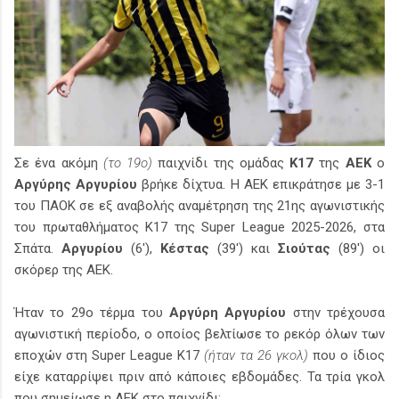
Σε ένα ακόμη
(το 19ο)
παιχνίδι της ομάδας
Κ17
της
ΑΕΚ
ο
Αργύρης Αργυρίου
βρήκε δίχτυα. Η ΑΕΚ επικράτησε με 3-1
του ΠΑΟΚ σε εξ αναβολής αναμέτρηση της 21ης αγωνιστικής
του πρωταθλήματος Κ17 της Super League 2025-2026, στα
Σπάτα.
Αργυρίου
(6'),
Κέστας
(39') και
Σιούτας
(89') οι
σκόρερ της ΑΕΚ.
Ήταν το 29ο τέρμα του
Αργύρη Αργυρίου
στην τρέχουσα
αγωνιστική περίοδο, ο οποίος βελτίωσε το ρεκόρ όλων των
εποχών στη Super League K17
(ήταν τα 26 γκολ)
που ο ίδιος
είχε καταρρίψει πριν από κάποιες εβδομάδες. Τα τρία γκολ
που σημείωσε η ΑΕΚ στο παιχνίδι: