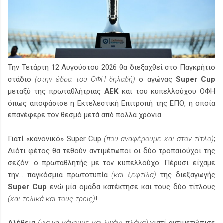
Την Τετάρτη 12 Αυγούστου 2026 θα διεξαχθεί στο Παγκρήτιο
στάδιο
(στην έδρα του ΟΦΗ δηλαδή)
ο αγώνας
Super Cup
μεταξύ της πρωταθλήτριας
ΑΕΚ
και του κυπελλούχου ΟΦΗ
όπως αποφάσισε η Εκτελεστική Επιτροπή της ΕΠΟ, η οποία
επανέφερε τον θεσμό μετά από πολλά χρόνια.
Γιατί «κανονικό» Super Cup
(που αναφέρουμε και στον τίτλο)
;
Διότι φέτος θα τεθούν αντιμέτωποι οι δύο τροπαιούχοι της
σεζόν: ο πρωταθλητής με τον κυπελλούχο. Πέρυσι είχαμε
την... παγκόσμια πρωτοτυπία
(και ξεφτίλα)
της διεξαγωγής
Super Cup
ενώ μία ομάδα κατέκτησε και τους δύο τίτλους
(και τελικά και τους τρεις)
!
Αλήθεια
(για να κάνουμε και λιγάκι πλάκα)
γιατί αντιμετώπισε