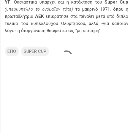
ΥΓ.
Ουσιαστικά υπάρχει και η κατάκτηση του
Super Cup
(υπερκύπελλο το ονόμαζαν τότε)
το μακρινό 1971, όπου η
πρωταθλήτρια
ΑΕΚ
επικράτησε στα πέναλτι μετά από διπλό
τελικό του κυπελλούχου Ολυμπιακού, αλλά -για κάποιον
λόγο- η διοργάνωση θεωρείται ως "μη επίσημη"...
ΕΠΟ
SUPER CUP
Σ
χ
ό
λ
ι
α