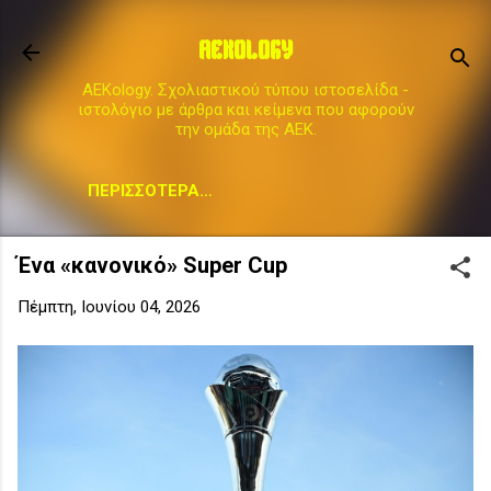
Μετάβαση στο κύριο περιεχόμενο
AEKOLOGY
AEKology. Σχολιαστικού τύπου ιστοσελίδα -
ιστολόγιο με άρθρα και κείμενα που αφορούν
την ομάδα της ΑΕΚ.
ΠΕΡΙΣΣΌΤΕΡΑ…
Ένα «κανονικό» Super Cup
Πέμπτη, Ιουνίου 04, 2026