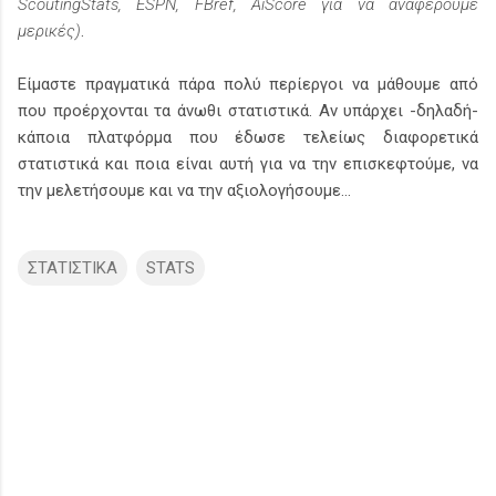
ScoutingStats, ESPN, FBref, AiScore για να αναφέρουμε
μερικές)
.
Είμαστε πραγματικά πάρα πολύ περίεργοι να μάθουμε από
που προέρχονται τα άνωθι στατιστικά. Αν υπάρχει -δηλαδή-
κάποια πλατφόρμα που έδωσε τελείως διαφορετικά
στατιστικά και ποια είναι αυτή για να την επισκεφτούμε, να
την μελετήσουμε και να την αξιολογήσουμε...
ΣΤΑΤΙΣΤΙΚΑ
STATS
Σ
χ
ό
λ
ι
α