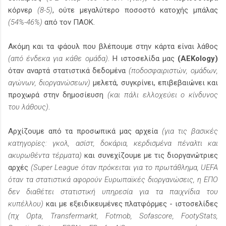
κόρνερ
(8-5)
, ούτε μεγαλύτερο ποσοστό κατοχής μπάλας
(54%-46%)
από τον ΠΑΟΚ.
Ακόμη και τα φάουλ που βλέπουμε στην κάρτα είναι λάθος
(από ένδεκα για κάθε ομάδα)
. Η ιστοσελίδα μας
(AEKology)
όταν αναρτά στατιστικά δεδομένα
(ποδοσφαιριστών, ομάδων,
αγώνων, διοργανώσεων)
μελετά, συγκρίνει, επιβεβαιώνει και
προχωρά στην δημοσίευση
(και πάλι ελλοχεύει ο κίνδυνος
του λάθους)
.
Αρχίζουμε από τα προσωπικά μας αρχεία
(για τις βασικές
κατηγορίες: γκολ, ασίστ, δοκάρια, κερδισμένα πέναλτι και
ακυρωθέντα τέρματα)
και συνεχίζουμε με τις διοργανώτριες
αρχές
(Super League όταν πρόκειται για το πρωτάθλημα, UEFA
όταν τα στατιστικά αφορούν Ευρωπαϊκές διοργανώσεις, η ΕΠΟ
δεν διαθέτει στατιστική υπηρεσία για τα παιχνίδια του
κυπέλλου)
και με εξειδικευμένες πλατφόρμες - ιστοσελίδες
(πχ Opta, Transfermarkt, Fotmob, Sofascore, FootyStats,