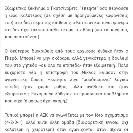
Εξαιρετικό ξεκίνημα ο Γκατσίνοβιτς, "έπεφτε" όσο περνούσε
η ώρα. Καλύτερος (σε σχέση με προηγούμενες εμφανίσεις
του) στο δεξί άκρο της επίθεσης ο Κοϊτά αν και είναι φανερό
ότι δεν έχει οικειοποιηθεί ακόμη την θέση (και τις κινήσεις
που απαιτούνται).
Ο δεύτερος διακριθείς από τους αρχικούς ένδεκα ήταν ο
Πιερό. Μπορεί να μην σκόραρε, αλλά γενικότερα η δουλειά
του στο γήπεδο -σε όλα τα επίπεδα- ήταν εξαιρετική. Πολύ
ευχάριστο νέο η επιστροφή του Νίκλας Ελίασον στην
αγωνιστική δράση. Ξεκίνησε λίγο "μουδιασμένα" λογικό
επειδή ήταν χωρίς ρυθμό, αλλά ανέβηκε και ήταν
εξαιρετικός. Εύχομαι να λύθηκαν τα προσωπικά προβλήματα
που είχε (ή μήπως έχει ακόμη;).
Τυπικά μπορεί η ΑΕΚ να αγωνίζεται με τον ίδιο σχηματισμό
(4-2-3-1), αλλά είναι άλλη ομάδα (διαφορετική εννοώ, όχι
καλύτερη ή χειρότερη) όταν αγωνίζονται στον άξονα οι