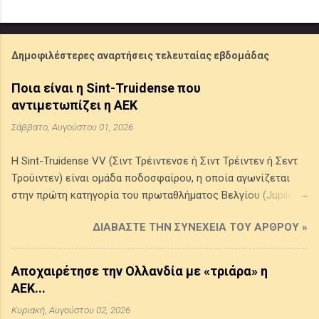
Δημοφιλέστερες αναρτήσεις τελευταίας εβδομάδας
Ποια είναι η Sint-Truidense που
αντιμετωπίζει η ΑΕΚ
Σάββατο, Αυγούστου 01, 2026
Η Sint-Truidense VV (Σιντ Τρέιντενσε ή Σιντ Τρέιντεν ή Σεντ
Τρούιντεν) είναι ομάδα ποδοσφαίρου, η οποία αγωνίζεται
στην πρώτη κατηγορία του πρωταθλήματος Βελγίου (Jupiler
Pro League) . Προέρχεται από την πόλη Σιντ Τρέιντεν στην
ΔΙΑΒΆΣΤΕ ΤΗΝ ΣΥΝΈΧΕΙΑ ΤΟΥ ΆΡΘΡΟΥ »
επαρχία της Λιμβουργίας του Βελγίου, ιδρύθηκε το 1924 από
την ένωση δύο τοπικών συλλόγων της πόλης και τα χρώματά
της είναι το κίτρινο και το μπλε. Έχει κατακτήσει ένα League
Αποχαιρέτησε την Ολλανδία με «τριάρα» η
Cup Βελγίου (1998-1999) και τέσσερα πρωταθλήμα Β' Εθνικής
ΑΕΚ...
(1986-1987, 1993-1994, 2008-2009, 2014-2015), ενώ έφθασε
Κυριακή, Αυγούστου 02, 2026
δύο φορές (1970-1971, 2002-2003) στον τελικό του