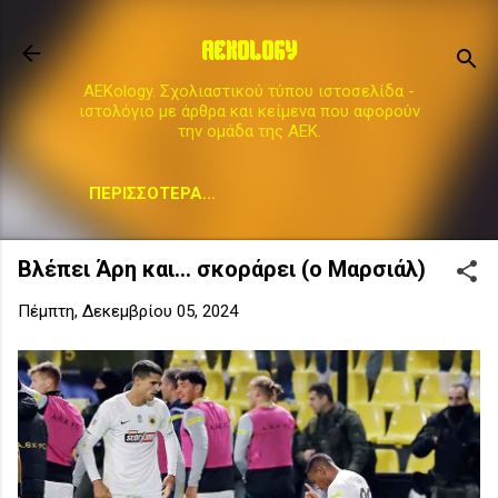
Μετάβαση στο κύριο περιεχόμενο
AEKOLOGY
AEKology. Σχολιαστικού τύπου ιστοσελίδα -
ιστολόγιο με άρθρα και κείμενα που αφορούν
την ομάδα της ΑΕΚ.
ΠΕΡΙΣΣΌΤΕΡΑ…
Βλέπει Άρη και... σκοράρει (ο Μαρσιάλ)
Πέμπτη, Δεκεμβρίου 05, 2024