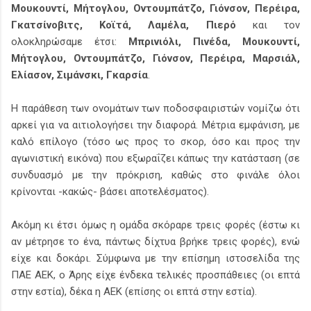
Μουκουντί, Μήτογλου, Οντουμπάτζο, Γιόνσον, Περέιρα,
Γκατσίνοβιτς, Κοϊτά, Λαμέλα, Πιερό
και τον
ολοκληρώσαμε έτσι:
Μπρινιόλι, Πινέδα, Μουκουντί,
Μήτογλου, Οντουμπάτζο, Γιόνσον, Περέιρα, Μαρσιάλ,
Ελίασον, Σιμάνσκι, Γκαρσία
.
Η παράθεση των ονομάτων των ποδοσφαιριστών νομίζω ότι
αρκεί για να αιτιολογήσει την διαφορά. Μέτρια εμφάνιση, με
καλό επίλογο (τόσο ως προς το σκορ, όσο και προς την
αγωνιστική εικόνα) που εξωραΐζει κάπως την κατάσταση (σε
συνδυασμό με την πρόκριση, καθώς στο φινάλε όλοι
κρίνονται -κακώς- βάσει αποτελέσματος).
Ακόμη κι έτσι όμως η ομάδα σκόραρε τρεις φορές (έστω κι
αν μέτρησε το ένα, πάντως δίχτυα βρήκε τρεις φορές), ενώ
είχε και δοκάρι. Σύμφωνα με την επίσημη ιστοσελίδα της
ΠΑΕ ΑΕΚ, ο Άρης είχε ένδεκα τελικές προσπάθειες (οι επτά
στην εστία), δέκα η ΑΕΚ (επίσης οι επτά στην εστία).