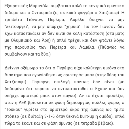
Εξαιρετικός Μπρινιόλι, συμβατικά καλό το κεντρικό αμυντικό
δίδυμο και ο Οντουμπάτζο, σε κακό φεγγάρι ο Χατζισαφί. Η
τριπλέτα Γιόνσον, Περέιρα, Λαμέλα δείχνει να μην
"λειτουργεί", να μην υπάρχει "χημεία". Για τον Γιόνσον δεν
έχω κατασταλάξει αν δεν είναι σε καλή κατάσταση (στα ματς
με Ολυμπιακό και Άρη) ή απλά τρέχει και δεν φτάνει λόγω
της παρουσίας των Περέιρα και Λαμέλα. (Πιθανώς να
συμβαίνουν και τα δύο.)
Δείχνει οξύμωρο το ότι ο Περέιρα είχε καλύτερη εικόνα στο
διάστημα που αγωνίσθηκε ως αριστερός μπακ (στην θέση του
Χατζισαφί). Περίεργη επιλογή πάντως δεν είναι (με
δεδομένο ότι έπρεπε να αντικατασταθεί ο Εχσάν και δεν
υπήρχε αριστερό μπακ στον πάγκο). Αν το έχετε προσέξει,
όταν η ΑΕΚ βρίσκεται σε φάση δημιουργίας πολλές φορές ο
"Τούκου" γυρίζει στο αριστερό άκρο της άμυνας ως τρίτο
στόπερ (σε διάταξη 3-1-6 όταν ξεκινά built-up η ομάδα), απλά
τώρα το έκανε και σε φάση άμυνας (σε τετράδα βέβαια).