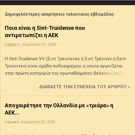
Δημοφιλέστερες αναρτήσεις τελευταίας εβδομάδας
Ποια είναι η Sint-Truidense που
αντιμετωπίζει η ΑΕΚ
Σάββατο, Αυγούστου 01, 2026
Η Sint-Truidense VV (Σιντ Τρέιντενσε ή Σιντ Τρέιντεν ή Σεντ
Τρούιντεν) είναι ομάδα ποδοσφαίρου, η οποία αγωνίζεται
στην πρώτη κατηγορία του πρωταθλήματος Βελγίου (Jupiler
Pro League) . Προέρχεται από την πόλη Σιντ Τρέιντεν στην
ΔΙΑΒΆΣΤΕ ΤΗΝ ΣΥΝΈΧΕΙΑ ΤΟΥ ΆΡΘΡΟΥ »
επαρχία της Λιμβουργίας του Βελγίου, ιδρύθηκε το 1924 από
την ένωση δύο τοπικών συλλόγων της πόλης και τα χρώματά
της είναι το κίτρινο και το μπλε. Έχει κατακτήσει ένα League
Αποχαιρέτησε την Ολλανδία με «τριάρα» η
Cup Βελγίου (1998-1999) και τέσσερα πρωταθλήμα Β' Εθνικής
ΑΕΚ...
(1986-1987, 1993-1994, 2008-2009, 2014-2015), ενώ έφθασε
Κυριακή, Αυγούστου 02, 2026
δύο φορές (1970-1971, 2002-2003) στον τελικό του
κυπέλλου Βελγίου χωρίς να καταφέρει να το κατακτήσει. Την