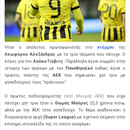
Ήταν ο απόλυτος πρωταγωνιστής στο
ντέρμπι
της
Λεωφόρου Αλεξάνδρας
με τα τρία τέρματα που πέτυχε. Ο
λόγος για τον
Λούκα Γιόβιτς
. Παράλληλα έγινε κομμάτι στην
ιστορία των αγώνων με τον
Παναθηναϊκό
καθώς έγινε ο
πρώτος παίκτης της
ΑΕΚ
που σημειώνει χατ τρικ με
γηπεδούχους τους "πράσινους".
Ο πρώτος ποδοσφαιριστής
(από πλευράς ΑΕΚ)
που είχε
πετύχει χατ τρικ ήταν ο
Θωμάς Μαύρος
22,5 χρόνια πίσω,
αλλά με την ΑΕΚ τότε γηπεδούχο. Το θέμα αναδεικνύει η
διοργανώτρια αρχή
(Super League)
με σχετικό κείμενο στην
επίσημη ιστοσελίδα της το οποίο αναφέρει: