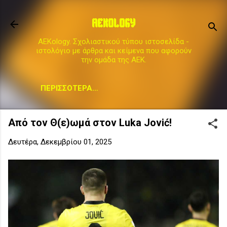
Μετάβαση στο κύριο περιεχόμενο
AEKOLOGY
AEKology. Σχολιαστικού τύπου ιστοσελίδα -
ιστολόγιο με άρθρα και κείμενα που αφορούν
την ομάδα της ΑΕΚ.
ΠΕΡΙΣΣΌΤΕΡΑ…
Από τον Θ(ε)ωμά στον Luka Jović!
Δευτέρα, Δεκεμβρίου 01, 2025